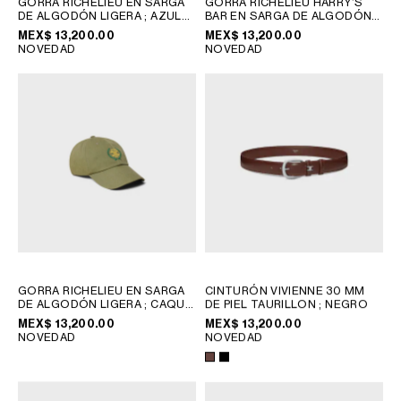
GORRA RICHELIEU EN SARGA
GORRA RICHELIEU HARRY’S
CHILE
DE ALGODÓN LIGERA
; AZUL
BAR EN SARGA DE ALGODÓN
ELÉCTRICO
LIGERA
; NEGRO
MEX$ 13,200.00
MEX$ 13,200.00
COLOMBIA
NOVEDAD
NOVEDAD
ECUADOR
MÉXICO
PERÚ
PUERTO RICO
REPÚBLICA DOMINICANA
ÁFRICA
OCEANÍA
GORRA RICHELIEU EN SARGA
CINTURÓN VIVIENNE 30 MM
INTERNATIONAL SITE
DE ALGODÓN LIGERA
; CAQUI
DE PIEL TAURILLON
; NEGRO
MILITAR
MEX$ 13,200.00
MEX$ 13,200.00
NOVEDAD
NOVEDAD