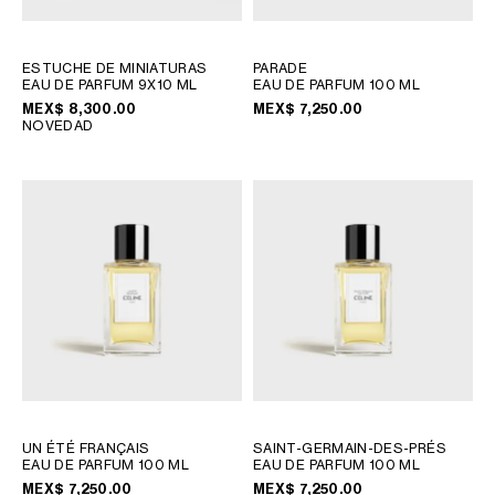
CHILE
COLOMBIA
ESTUCHE DE MINIATURAS
PARADE
ECUADOR
EAU DE PARFUM 9X10 ML
EAU DE PARFUM 100 ML
MÉXICO
MEX$ 8,300.00
MEX$ 7,250.00
NOVEDAD
PERÚ
PUERTO RICO
REPÚBLICA DOMINICANA
ÁFRICA
OCEANÍA
INTERNATIONAL SITE
UN ÉTÉ FRANÇAIS
SAINT-GERMAIN-DES-PRÉS
EAU DE PARFUM 100 ML
EAU DE PARFUM 100 ML
MEX$ 7,250.00
MEX$ 7,250.00