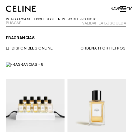
SKIP TO MAIN CONTENT
SKIP TO FOOTER CONTENT
NAVEGACI
IR A LA NAVEGACIÓN PRINCIPAL
INTRODUZCA SU BÚSQUEDA O EL NÚMERO DEL PRODUCTO
VALIDAR LA BÚSQUEDA
FRAGRANCIAS
EUROPA
DISPONIBLES ONLINE
ORDENAR POR
FILTROS
NORTE AMÉRICA
ASIA (PAÍS/REGIÓN)
ORIENTE MEDIO
SUDAMÉRICA
ARGENTINA
BRASIL