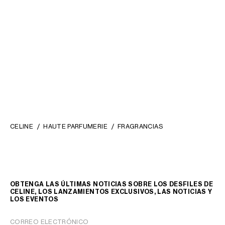
FUNDA PARA PERFUME DE
FUNDA PARA PERFUME DE
100 ML DE PIEL DE BECERRO
;
100 ML DE LONA TRIOMPHE Y
TOSTADO
PIEL DE BECERRO
; TOSTADO
MEX$ 9,950.00
MEX$ 8,600.00
CELINE
HAUTE PARFUMERIE
FRAGRANCIAS
OBTENGA LAS ÚLTIMAS NOTICIAS SOBRE LOS DESFILES DE
CELINE, LOS LANZAMIENTOS EXCLUSIVOS, LAS NOTICIAS Y
LOS EVENTOS
CORREO ELECTRÓNICO