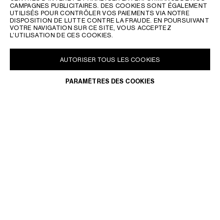
CAMPAGNES PUBLICITAIRES. DES COOKIES SONT ÉGALEMENT
UTILISÉS POUR CONTRÔLER VOS PAIEMENTS VIA NOTRE
DISPOSITION DE LUTTE CONTRE LA FRAUDE. EN POURSUIVANT
VOTRE NAVIGATION SUR CE SITE, VOUS ACCEPTEZ
L’UTILISATION DE CES COOKIES.
AUTORISER TOUS LES COOKIES
PARAMÈTRES DES COOKIES
CELINE
LES SACS ESSENTIELS
RECEVEZ LES DERNIÈRES ACTUALITÉS SUR LES DÉFILÉS CELINE,
LES LANCEMENTS EXCLUSIFS, LES NOUVEAUTÉS AINSI QUE SUR
LES ÉVÉNEMENTS