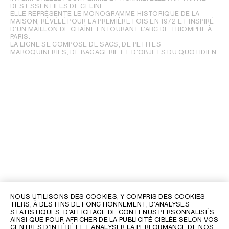
DES ESSENTIELS DE CELINE.
ELLE REPRÉSENTE LE MONOGRAMME HISTORIQUE DE LA
MAISON, RÉVÉLÉ POUR LA PREMIÈRE FOIS EN 1972 ET INSPIRÉ
D’UN MAILLON DE CHAÎNE ENTOURANT L’ARC DE TRIOMPHE À
PARIS.
LA LIGNE SE COMPOSE DE SACS, DE PETITES
MAROQUINERIES, DE BAGAGERIE ET D’OBJETS DU QUOTIDIEN.
NOUS UTILISONS DES COOKIES, Y COMPRIS DES COOKIES
TIERS, À DES FINS DE FONCTIONNEMENT, D’ANALYSES
STATISTIQUES, D’AFFICHAGE DE CONTENUS PERSONNALISÉS,
AINSI QUE POUR AFFICHER DE LA PUBLICITÉ CIBLÉE SELON VOS
CENTRES D’INTÉRÊT ET ANALYSER LA PERFORMANCE DE NOS