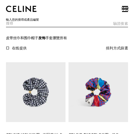
SKIP TO MAIN CONTENT
SKIP TO FOOTER CONTENT
導覽
跳至主導覽
輸入您的搜尋或產品編號
驗證搜索
皮带
丝巾和围巾
帽子
发饰
手套
瀏覽所有
歐洲
在线提供
排列方式
篩選
北美洲
亞洲（國家/地區）
中國大陸
澳門特別行政區
香港特別行政區
台灣地區
印尼
馬來西亞