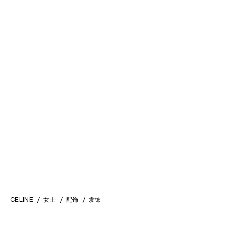
CELINE大号醋酸酯和精钢按扣式发
夹
; 深玳瑁色/金色
HK$ 3,200
+2
CELINE
女士
配饰
发饰