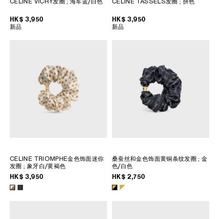
CELINE VICHY发圈
; 海军蓝/白色
CELINE TASSELS发圈
; 拼色
菲律賓
南韓
HK$ 3,950
HK$ 3,950
新品
新品
印度
巴基斯坦
新加坡
日本
柬埔寨
泰國
老撾
蒙古
越南
中東
CELINE TRIOMPHE金色饰面迷你
桑蚕丝和金色饰面黄铜条纹发圈
; 金
发圈
; 象牙白/黄褐色
色/白色
HK$ 3,950
HK$ 2,750
南美洲
非洲