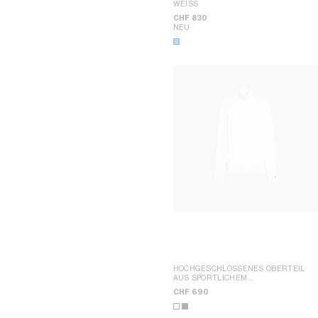
CELINE SHANGHAI PLAZA 66
WEISS
MAISON POP-UP
CHF 830
CELINE SEOUL LOTTE MAIN MEN
NEU
HOCHGESCHLOSSENES OBERTEIL
AUS SPORTLICHEM
BAUMWOLLJERSEY
; OPTISCH-WEISS
CHF 690