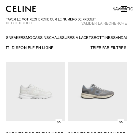
SKIP TO MAIN CONTENT
SKIP TO FOOTER CONTENT
NAVIGATI
PASSER À LA NAVIGATION PRINCIPALE
TAPER LE MOT RECHERCHÉ OUR LE NUMÉRO DE PRODUIT
VALIDER LA RECHERCHE
SNEAKERS
MOCASSINS
CHAUSSURES À LACETS
BOTTINES
SANDALES
EUROPE
DISPONIBLE EN LIGNE
TRIER PAR
FILTRES
AMÉRIQUE DU NORD
CANADA
ETATS-UNIS D'AMÉRIQUE
HAWAÏ
ASIE (PAYS/RÉGION)
MOYEN-ORIENT