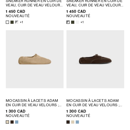
SNEAKER RUNNER EN CUIR DE
SNEAKER RUNNER EN CUIR DE
VEAU, CUIR DE VEAU VELOURS
VEAU, CUIR DE VEAU VELOURS
AMÉRIQUE DU SUD
ET MESH
; KAKI
ET MESH
; KAKI
1 450 CAD
1 450 CAD
NOUVEAUTÉ
NOUVEAUTÉ
AFRIQUE
+1
+1
OCÉANIE
VERSION INTERNATIONALE
MOCASSIN À LACETS ADAM
MOCASSIN À LACETS ADAM
EN CUIR DE VEAU VELOURS
;
EN CUIR DE VEAU VELOURS
;
MARRON FONCÉ
MARRON FONCÉ
1 300 CAD
1 300 CAD
NOUVEAUTÉ
NOUVEAUTÉ