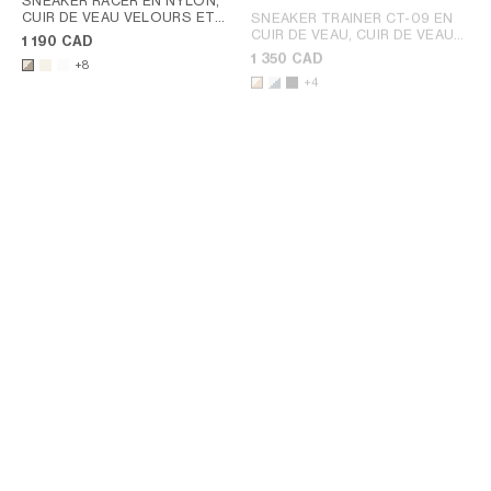
SNEAKER RACER EN NYLON,
CUIR DE VEAU VELOURS ET
SNEAKER TRAINER CT-09 EN
CUIR DE VEAU
; BLANC
CUIR DE VEAU, CUIR DE VEAU
1 190 CAD
OPTIQUE / MARRON
VELOURS ET MESH
; CRÈME /
1 350 CAD
+8
MARRON
+4
SNEAKER TRAINER CT-09 EN
SNEAKER RACER EN NYLON,
CUIR DE VEAU ET MESH
;
CUIR DE VEAU VELOURS ET
BLANC OPTIQUE/GRIS
CUIR DE VEAU
; BLANC
1 350 CAD
1 190 CAD
OPTIQUE / MARRON
+4
+8