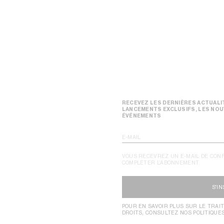
RECEVEZ LES DERNIÈRES ACTUALIT
LANCEMENTS EXCLUSIFS, LES NOU
ÉVÉNEMENTS
E-MAIL
VOUS RECEVREZ UN E-MAIL DE CON
COMPLÉTER L’ABONNEMENT.
S'I
POUR EN SAVOIR PLUS SUR LE TRAI
DROITS, CONSULTEZ NOS POLITIQUE