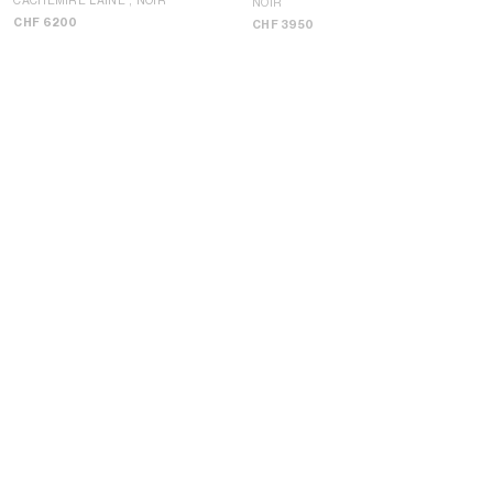
NOIR
CHF 6200
CHF 3950
MANTEAU LAINE PIED DE POULE
;
MANTEAU DRAP DE LAINE
; NOIR
BEIGE / MARRON
CHF 3700
CHF 3600