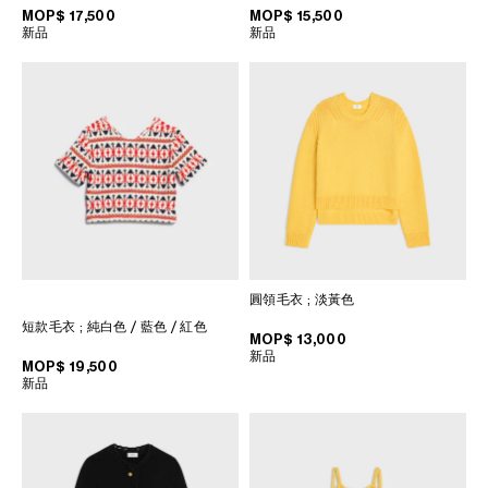
菲律宾
镌刻CELINE PARIS标识的纽扣 意
MOP$ 17,500
MOP$ 15,500
大利制造 编号：RV1Q84J31.GDS1
新品
新品
印度
; 白色／黑色／駝色
巴基斯坦
新加坡
日本
柬埔寨
泰国
老挝
蒙古
越南
韩国
圓領毛衣
; 淡黃色
短款毛衣
; 純白色 / 藍色 / 紅色
MOP$ 13,000
中东
新品
MOP$ 19,500
新品
南美洲
非洲