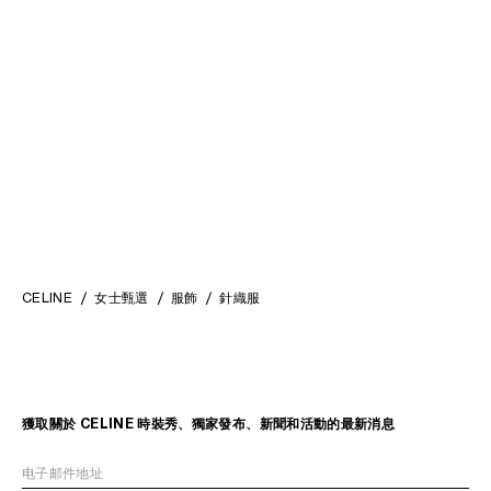
V領毛衣
; 海軍藍 / 白色
圓領毛衣
; 海軍藍
MOP$ 17,500
MOP$ 15,500
CELINE
女士甄選
服飾
針織服
獲取關於 CELINE 時裝秀、獨家發布、新聞和活動的最新消息
电子邮件地址