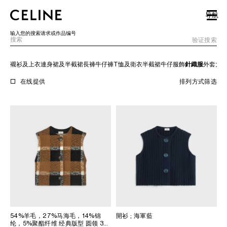
SKIP TO MAIN CONTENT
SKIP TO FOOTER CONTENT
导航
跳转至主导览页
输入您的搜索请求或作品编号
验证搜索
襯衫及上衣
連身裙及半截裙
長褲
牛仔褲
T恤及衛衣
半截裙
牛仔服飾
針織服
外套
大
欧洲
在线提供
排列方式
筛选
北美洲
亚洲（国家/地区）
中国大陆
澳门特别行政区
香港特别行政区
台湾地区
印度尼西亚
54%羊毛，27%马海毛，14%锦
開衫
; 海軍藍
马来西亚
纶，5%聚酯纤维 经典版型 圆领 3枚