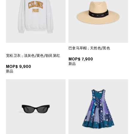
巴拿马草帽
; 天然色/黑色
宽松卫衣
; 淡灰色/黄色/勃艮第红
MOP$ 7,900
新品
MOP$ 9,900
新品