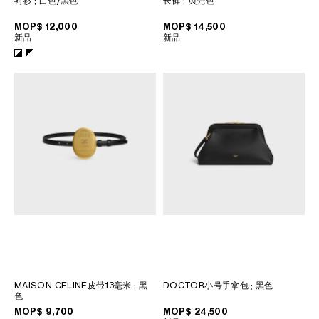
衬衫
; 白色/黑色
长裤
; 贝壳色
菲律賓
南韓
MOP$ 12,000
MOP$ 14,500
新品
新品
印度
巴基斯坦
新加坡
日本
柬埔寨
泰國
老撾
蒙古
越南
中東
南美洲
MAISON CELINE皮带13毫米
; 黑
DOCTOR小号手拿包
; 黑色
色
非洲
MOP$ 9,700
MOP$ 24,500