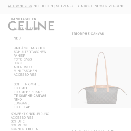
HAUPTNAVIGATION
SKIP TO MAIN CONTENT
NEUHEITEN
SKIP TO FOOTER CONTENT
AUTOMNE 2026
: NEUHEITEN | NUTZEN SIE DEN KOSTENLOSEN VERSAND
DIREKT ZUM HAUPTMENÜ
DAMEN
FÜR DAMEN
HERREN
HANDTASCHEN
ALLES ANSEHEN
TRIOMPHE-CANVAS
NEU
UMHÄNGETASCHEN
SCHULTERTASCHEN
PANIER
TOTE BAGS
BUCKET
ABENDMODE
MINI-TASCHEN
ACCESSOIRES
SOFT TRIOMPHE
TRIOMPHE
TRIOMPHE FRAME
TRIOMPHE-CANVAS
NINO
LUGGAGE
TRIO FLAP
KONFEKTIONSKLEIDUNG
ACCESSOIRES
SCHUHE
ALLES ANSEHEN
SCHMUCK
ALLES ANSEHEN
SONNENBRILLEN
KLEINE REISETASCHE AUS