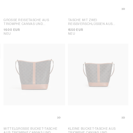
GROSSE REISETASCHE AUS T
TASCHE MIT ZWEI
RIOMPHE CANVAS UND N
REISSVERSCHLÜSSEN AUS T
ATURKALBSLEDER
; HONIG
RIOMPHE CANVAS UND N
1600 EUR
1550 EUR
ATURKALBSLEDER
; HONIG
NEU
NEU
MITTELGROSSE BUCKET-TASCHE A
KLEINE BUCKET-TASCHE AUS
US TRIOMPHE CANVAS UND K
TRIOMPHE CANVAS UND