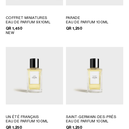
QATAR
SAUDI ARABIA
COFFRET MINIATURES
UNITED ARAB EMIRATES
PARADE
EAU DE PARFUM 9X10ML
EAU DE PARFUM 100ML
QR 1,450
QR 1,250
NEW
SOUTH AMERICA
AFRICA
OCEANIA
INTERNATIONAL SITE
UN ÉTÉ FRANÇAIS
SAINT-GERMAIN-DES-PRÉS
EAU DE PARFUM 100ML
EAU DE PARFUM 100ML
QR 1,250
QR 1,250