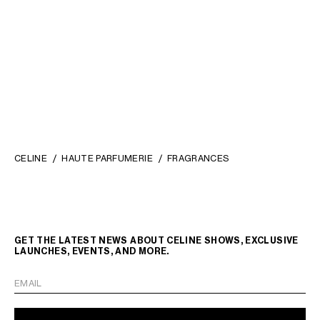
TRIOMPHE CANVAS AND
NATURAL CALFSKIN
; TAN
CALFSKIN
; TAN
QR 1,550
QR 2,400
CELINE
HAUTE PARFUMERIE
FRAGRANCES
GET THE LATEST NEWS ABOUT CELINE SHOWS, EXCLUSIVE
LAUNCHES, EVENTS, AND MORE.
EMAIL