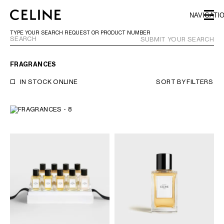
SKIP TO MAIN CONTENT
SKIP TO FOOTER CONTENT
NAVIGATI
SKIP TO MAIN NAVIGATION
TYPE YOUR SEARCH REQUEST OR PRODUCT NUMBER
SUBMIT YOUR SEARCH
FRAGRANCES
EUROPE
IN STOCK ONLINE
SORT BY
FILTERS
NORTH AMERICA
ASIA (COUNTRY/REGION)
MIDDLE EAST
BAHRAIN
ISRAEL
KUWAIT
LEBANON