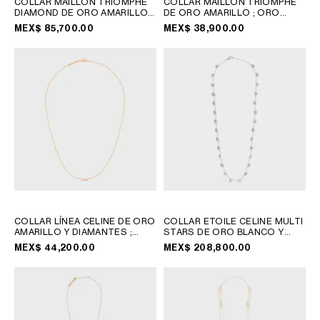
COLLAR MAILLON TRIOMPHE
COLLAR MAILLON TRIOMPHE
CHILE
DIAMOND DE ORO AMARILLO Y
DE ORO AMARILLO
; ORO
DIAMANTES BLANCOS
; ORO
AMARILLO
MEX$ 85,700.00
MEX$ 38,900.00
COLOMBIA
AMARILLO
ECUADOR
MÉXICO
PERÚ
PUERTO RICO
REPÚBLICA DOMINICANA
ÁFRICA
OCEANÍA
COLLAR LÍNEA CELINE DE ORO
COLLAR ETOILE CELINE MULTI
AMARILLO Y DIAMANTES
;
STARS DE ORO BLANCO Y
INTERNATIONAL SITE
ORO AMARILLO
DIAMANTES
; ORO BLANCO
MEX$ 44,200.00
MEX$ 208,800.00