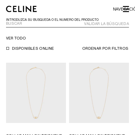
SKIP TO MAIN CONTENT
SKIP TO FOOTER CONTENT
NAVEGACI
IR A LA NAVEGACIÓN PRINCIPAL
INTRODUZCA SU BÚSQUEDA O EL NÚMERO DEL PRODUCTO
VALIDAR LA BÚSQUEDA
VER TODO
EUROPA
DISPONIBLES ONLINE
ORDENAR POR
FILTROS
NORTE AMÉRICA
ASIA (PAÍS/REGIÓN)
ORIENTE MEDIO
SUDAMÉRICA
ARGENTINA
BRASIL