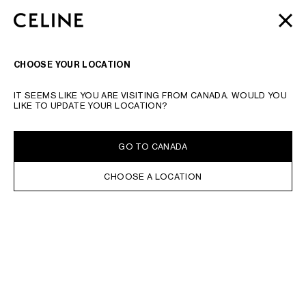
SKIP TO MAIN CONTENT
SKIP TO FOOTER CONTENT
AUTOMNE 2026
: NOS DERNIÈRES NOUVEAUTÉS |
FERME
PASSER À LA NAVIGATION PRINCIPALE
LIVRAISON OFFERTE
RECHERCHER
NAVIGATI
CHOOSE YOUR LOCATION
TAPER LE MOT RECHERCHÉ OUR LE NUMÉRO DE PRODUIT
VALIDER LA RECHERCHE
IT SEEMS LIKE YOU ARE VISITING FROM CANADA. WOULD YOU
VAPORISATEURS DE VOYAGE
LIKE TO UPDATE YOUR LOCATION?
DISPONIBLE EN LIGNE
TRIER PAR
FILTRES
GO TO CANADA
CHOOSE A LOCATION