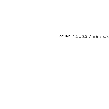
CELINE
女士甄選
首飾
挂