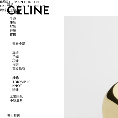
主导航
SKIP TO MAIN CONTENT
新品
SKIP TO FOOTER CONTENT
跳转至主导览页
女士甄選
女士甄選
男士甄選
手袋
服飾
配飾
查看全部
鞋履
查看全部
首飾
查看全部
新品
查看全部
襯衫及上衣
查看全部
連身裙及半截裙
腰帶
斜揹袋
長褲
絲巾及圍巾
涼鞋
肩揹袋
牛仔褲
帽子
乐福鞋
耳環
PANIER草編包
T恤及衛衣
髮飾
平底鞋
手鐲
托特包
半截裙
手套
運動鞋
項鍊
水桶包
牛仔服飾
高踭鞋
指環
晚裝包
針織服
長靴及短靴
高級珠寶
迷你型手袋
外套
配饰
大褸
AURA樂福鞋
挂饰
泳裝
THE FLAT運動鞋
TRIOMPHE
SOFT TRIOMPHE
皮革
BALLET芭蕾鞋
KNOT
TRIOMPHE
CAGE
珍珠
TRIOMPHE FRAME
TRIOMPHE CANVAS標誌印花
太陽眼鏡
NINO
小型皮具
LUGGAGE
查看全部
TRIO FLAP
查看全部
新品
男士甄選