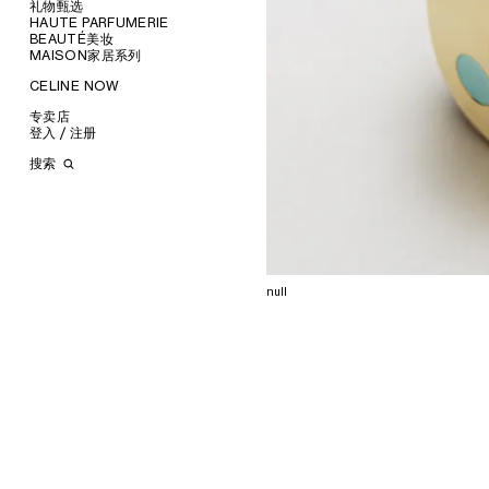
錢包
礼物甄选
服飾
卡片套
HAUTE PARFUMERIE
橢圓形
手袋
为她甄选
零錢包
BEAUTÉ美妆
圓形
鞋履
为他甄选
查看全部
手拿包
MAISON家居系列
查看全部
貓眼形
配飾
唇膏
鏈條包
查看全部
面罩式
首飾
護唇膏
查看全部
CELINE NOW
香水
查看全部
幾何形
襯衫
太陽眼鏡
美妝配件
蠟燭及家居香氛
香水配件
查看全部
長方形
T恤及上衣
斜挎包
甄选专题
小型皮具
沐浴及身體護理
生活藝術
专卖店
查看全部
飛行員型
衛衣
手提袋
運動鞋
时装秀
INFINITE POSSIBILITIES
文具
登入 / 注册
查看全部
針織服
旅行包
乐福鞋
腰帶
ART PROJECT
MEN’S AUTOMNE/HIVER
MEN'S PRINTEMPS/ÉTÉ
查看全部
牛仔服飾
背包
綁帶鞋
絲巾及圍巾
耳環
STORE ARCHITECTURE
2026
2027 SHOW​
BANKS VIOLETTE
搜索
長褲
迷你手袋
靴子
帽子
手鐲
長方形
AUTOMNE 2026
HIVER 2026
DAVID ADAMO
巴黎 DUPHOT
西裝
涼鞋
其他配飾
項鍊
圓形
錢包
ÉTÉ CELINE
ÉTÉ 2026
CHARLES ARNOLDI
巴黎 GRENELLE
大褸
戒指
飛行員型
卡片套
ÉTÉ 2026
PRINTEMPS 2026
JAMES BALMFORTH
巴黎 蒙田大道
TRIOMPHE CANVAS標誌印花
西裝
挂饰
面罩式
零錢包
LEILAH BABIRYE
PARIS SAINT-HONORE
LUGGAGE
皮革
电子产品配饰
KATINKA BOCK
巴黎 HAUTE PARMURERIE
TAKE AWAY
PALOMA BOSQUÊ
CELINE LE BON MARCHE
CELINE PADDED
ELAINE CAMERON-WEIR
HAUTE PARFUMERIE
JOSE DAVILA
PARIS GALERIES LAFAYETTE
null
GEORGIA DICKIE
伦敦 邦德街
ASGER DYBVAD LARSEN
伦敦 103 MOUNT STREET
ROCHELLE FEINSTEIN
马德里
KIRA FREIJE
米兰SANTO SPIRITO店
LUISA GARDINI
洛杉矶 RODEO
PAUL GEES
纽约 麦迪逊
INDRIKIS GELZIS
CELINE NEW YORK SOHO
LUKAS GERONIMAS
CELINE SANTA CLARA
ROCHELLE GOLDBERG
VALLEY FAIR
CHARLES HARLAN
多伦多约克戴尔购物中心店
DANIEL JENSEN
多哈旺多姆广场店