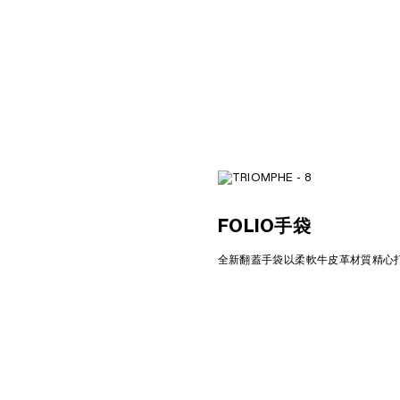
TRIOMPHE经典织物和牛皮革手袋
;
天然色/棕黄色
MOP$ 33,000
FOLIO手袋
全新翻蓋手袋以柔軟牛皮革材質精心打