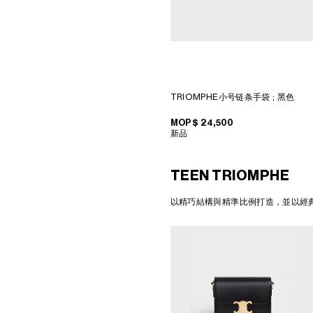
KIRA FREIJE
馬德里
LUISA GARDINI
MILAN SANTO SPIRITO
PAUL GEES
洛杉磯 RODEO
INDRIKIS GELZIS
紐約 MADISON
LUKAS GERONIMAS
CELINE 紐約 SOHO
ROCHELLE GOLDBERG
CELINE SANTA CLARA
CHARLES HARLAN
VALLEY FAIR
DANIEL JENSEN
多倫多YORKDALE
DAVID JEREMIAH
DOHA VENDOME
TRIOMPHE小号链条手袋
; 黑色
RINDON JOHNSON
北京
A KASSEN
CELINE BEIJING SANLITUM
MEL KENDRICK
北京SKP
MOP$ 24,500
SHAWN KURUNERU
CELINE成都遠洋太古里
新品
ARTUR LESCHER
CELINE大連恒隆廣場
ANNE LIBBY
CELINE 澳門
MARIE LUND
CELINE寧波
DAVID NASH
CELINE HONG KONG IFC
TEEN TRIOMPHE
NIKA NEELOVA
CELINE SHANGHAI IFC
VIRGINIA OVERTON
CELINE上海恒隆廣場
以精巧結構與精準比例打造，並以經典
馬秋莎
CELINE SHENZEN MIXC
FAY RAY
CELINE WUHAN HEARTLAND
CAMILLA REYMAN
66
EM ROONEY
CELINE大丸京都店
LEUNORA SALIHU
CELINE 東京
SØREN SEJR
CELINE 北京
DAVINA SEMO
CELINE橫濱SOGO
FLEMISH SCHOOL
CELINE 曼谷
OSCAR TUAZON
CELINE吉隆坡
HU XIAYUAN
CELINE MANILA GREENBELT
CELINE新加披