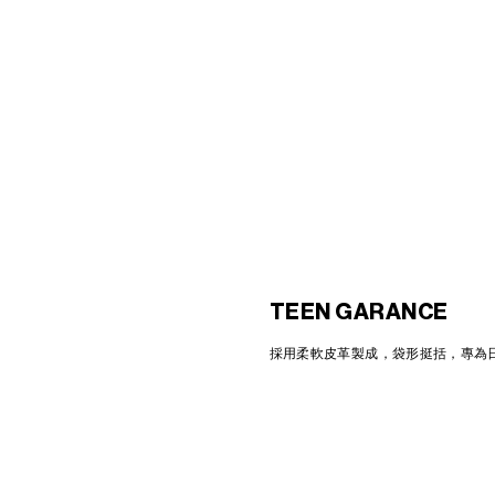
TRIOMPHE FOLIO中号手袋
; 棕黄
色
MOP$ 35,000
TEEN GARANCE
採用柔軟皮革製成，袋形挺括，專為