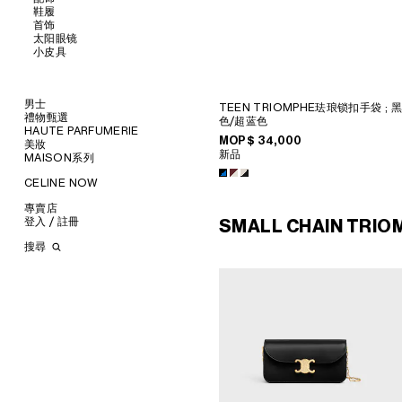
鞋履
瀏覽所有
首饰
瀏覽所有
太阳眼镜
瀏覽所有
衬衫及上衣
小皮具
瀏覽所有
连衣裙及半裙
皮带
瀏覽所有
长裤
丝巾和围巾
凉鞋
瀏覽所有
牛仔裤
帽子
樂福鞋
耳环
T恤及卫衣
发饰
平底鞋
手镯
新品
男士
TEEN TRIOMPHE珐琅锁扣手袋
; 黑
半身裙
手套
运动鞋
项链
钱包
禮物甄選
色/超蓝色
服飾
丹宁
高跟鞋
戒指
卡包
HAUTE PARFUMERIE
椭圆形
手袋
為她甄選
MOP$ 34,000
针织衫
皮靴及短靴
珠宝
零钱包
美妝
圆形
鞋履
為他甄選
瀏覽所有
新品
西装及夹克
手拿包
MAISON系列
瀏覽所有
猫眼形
配飾
唇膏
大衣
链条包
瀏覽所有
AURA乐福鞋
挂饰
面罩式
首飾
润唇膏
瀏覽所有
泳装
CELINE NOW
香水
瀏覽所有
THE FLAT运动鞋
TRIOMPHE
几何形
襯衫
太陽眼鏡
美妆配件
蜡烛和家居香氛
皮革
香氛配件
瀏覽所有
BALLET芭蕾鞋
KNOT 系结系列
长方形
T恤和上衣
斜揹袋
甄選專題
小皮具
沐浴及身体护理
生活藝術
專賣店
瀏覽所有
CAGE
珍珠
飞行员型
卫衣
托特包
運動鞋
時裝展
INFINITE POSSIBILITIES
文具
登入 / 註冊
SMALL CHAIN TRIO
瀏覽所有
針織服
旅行包
樂福鞋
腰帶
ART PROJECT
MEN’S AUTOMNE/HIVER
MEN'S PRINTEMPS/ÉTÉ
瀏覽所有
牛仔服飾
背包
系带鞋
丝巾和围巾
耳环
STORE ARCHITECTURE
2026
2027 SHOW​
BANKS VIOLETTE
搜尋
长裤
迷你手袋
靴子
帽子
手镯
长方形
AUTOMNE 2026
HIVER 2026
DAVID ADAMO
巴黎 DUPHOT
西装
凉鞋
其他配饰
項鍊
圆形
錢包
ÉTÉ CELINE
ÉTÉ 2026
CHARLES ARNOLDI
巴黎 FRANÇOIS 1ER
大衣
戒指
飞行员型
卡包
ÉTÉ 2026
PRINTEMPS 2026
JAMES BALMFORTH
巴黎 GRENELLE
TRIOMPHE CANVAS標誌印花
夹克外套
挂饰
面罩式
零钱包
LEILAH BABIRYE
巴黎 MONTAIGNE
LUGGAGE
皮革
TECH飾品
KATINKA BOCK
PARIS SAINT-HONORE
TAKE AWAY
PALOMA BOSQUÊ
巴黎 HAUTE PARMURERIE
CELINE PADDED
ELAINE CAMERON-WEIR
CELINE LE BON MARCHE
JOSE DAVILA
HAUTE PARFUMERIE
GEORGIA DICKIE
PARIS GALERIES LAFAYETTE
ASGER DYBVAD LARSEN
倫敦 BOND STREET
ROCHELLE FEINSTEIN
倫敦 103 MOUNT STREET