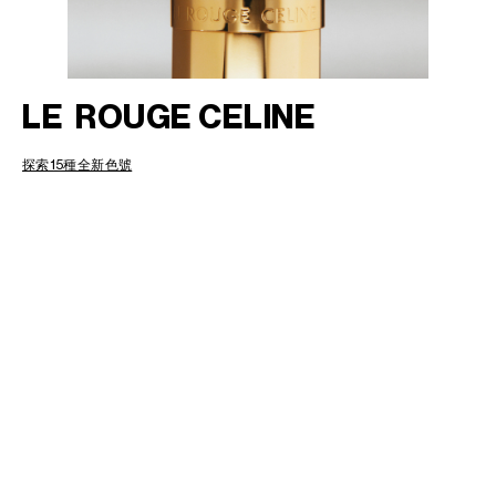
菲律賓
南韓
印度
巴基斯坦
LE ROUGE CELINE
新加坡
日本
探索15種全新色號
柬埔寨
泰國
老撾
蒙古
越南
中東
南美洲
非洲