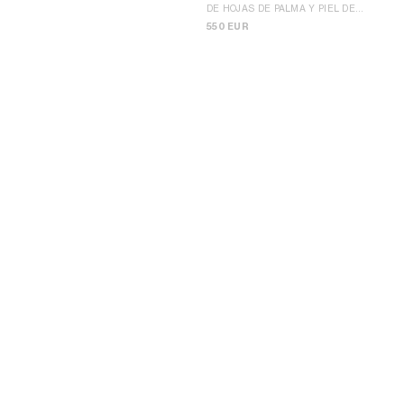
DE HOJAS DE PALMA Y PIEL DE
BECERRO
; TOSTADO
550 EUR
BOLSO CABAS SHOPPER CELINE
BOLSO TEEN NINO DE RAFIA Y PIEL
CLASSIC PANIER DE RAFIA Y PIEL DE
DE BECERRO
; NATURAL / TOSTADO
BECERRO
; NATURAL / TOSTADO
1950 EUR
2900 EUR