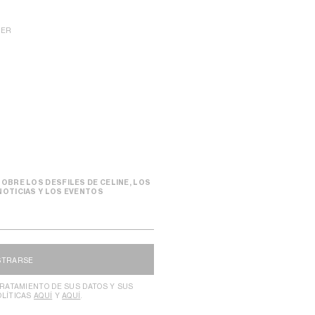
IER
OBRE LOS DESFILES DE CELINE, LOS
NOTICIAS Y LOS EVENTOS
STRARSE
RATAMIENTO DE SUS DATOS Y SUS
OLÍTICAS
AQUÍ
Y
AQUÍ
.