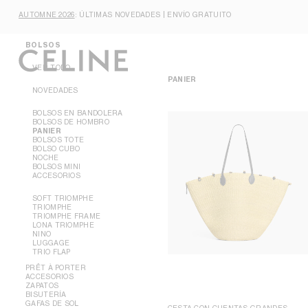
NAVEGACIÓN PRINCIPAL
SKIP TO MAIN CONTENT
NOVEDADES
SKIP TO FOOTER CONTENT
AUTOMNE 2026
: ÚLTIMAS NOVEDADES | ENVÍO GRATUITO
IR A LA NAVEGACIÓN PRINCIPAL
MUJER
MUJER
HOMBRE
BOLSOS
VER TODO
PANIER
NOVEDADES
BOLSOS EN BANDOLERA
BOLSOS DE HOMBRO
PANIER
BOLSOS TOTE
BOLSO CUBO
NOCHE
BOLSOS MINI
ACCESORIOS
SOFT TRIOMPHE
TRIOMPHE
TRIOMPHE FRAME
LONA TRIOMPHE
NINO
LUGGAGE
TRIO FLAP
PRÊT À PORTER
ACCESORIOS
ZAPATOS
VER TODO
BISUTERÍA
VER TODO
GAFAS DE SOL
CESTA CON CUENTAS GRANDES