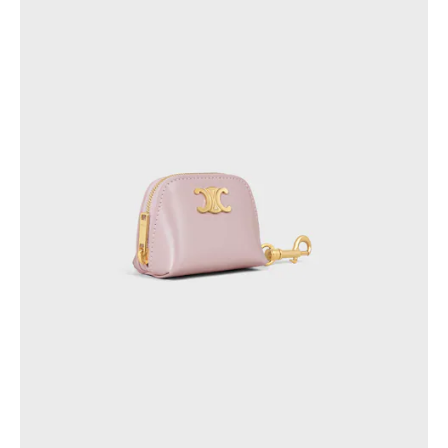
CHILE
COLOMBIA
ECUADOR
MÉXICO
PERÚ
PUERTO RICO
REPÚBLICA DOMINICANA
ÁFRICA
OCEANÍA
INTERNATIONAL SITE