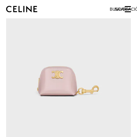
SKIP TO MAIN CONTENT
SKIP TO FOOTER CONTENT
BUSCAR
NAVEGACI
IR A LA NAVEGACIÓN PRINCIPAL
EUROPA
NORTE AMÉRICA
ASIA (PAÍS/REGIÓN)
ORIENTE MEDIO
SUDAMÉRICA
ARGENTINA
BRASIL