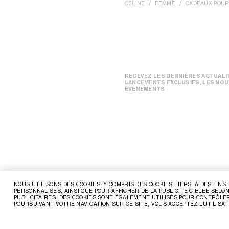
CELINE
FEMME
CADEAUX POUR
RECEVEZ LES DERNIÈRES ACTUALIT
LANCEMENTS EXCLUSIFS, LES NOU
ÉVÉNEMENTS
NOUS UTILISONS DES COOKIES, Y COMPRIS DES COOKIES TIERS, À DES FIN
PERSONNALISÉS, AINSI QUE POUR AFFICHER DE LA PUBLICITÉ CIBLÉE SE
PUBLICITAIRES. DES COOKIES SONT ÉGALEMENT UTILISÉS POUR CONTRÔLER
POURSUIVANT VOTRE NAVIGATION SUR CE SITE, VOUS ACCEPTEZ L’UTILISAT
FRANCE | FR
NOUS CONTACTER