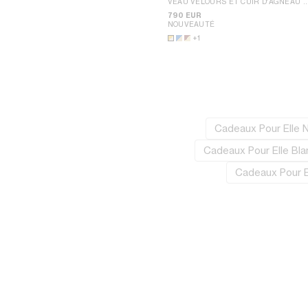
VEAU VELOURS ET CUIR D'AGNEAU
;
JAUNE/BLANC
790 EUR
NOUVEAUTÉ
+1
Cadeaux Pour Elle N
Cadeaux Pour Elle Bla
Cadeaux Pour El