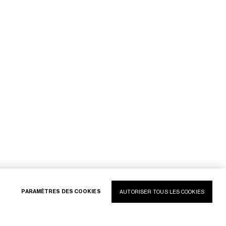
PARAMÈTRES DES COOKIES
AUTORISER TOUS LES COOKIES
RESEAUX SOCIAUX
NEWSLETTER CELINE