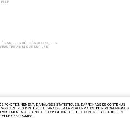
 ELLE
ÉS SUR LES DÉFILÉS CELINE, LES
VEAUTÉS AINSI QUE SUR LES
S DE FONCTIONNEMENT, D’ANALYSES STATISTIQUES, D’AFFICHAGE DE CONTENUS
LON VOS CENTRES D’INTÉRÊT ET ANALYSER LA PERFORMANCE DE NOS CAMPAGNES
 VOS PAIEMENTS VIA NOTRE DISPOSITION DE LUTTE CONTRE LA FRAUDE. EN
ION DE CES COOKIES.
FAQ
MENTIONS LÉGALES
POLITIQUE DE CONFIDENTIALITÉ