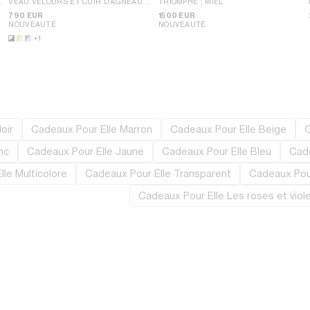
VEAU VELOURS ET CUIR D'AGNEAU
;
TRIOMPHE
; MIEL
JAUNE/BLANC
790 EUR
1500 EUR
NOUVEAUTÉ
NOUVEAUTÉ
+1
oir
Cadeaux Pour Elle Marron
Cadeaux Pour Elle Beige
C
nc
Cadeaux Pour Elle Jaune
Cadeaux Pour Elle Bleu
Cade
le Multicolore
Cadeaux Pour Elle Transparent
Cadeaux Pou
Cadeaux Pour Elle Les roses et viol