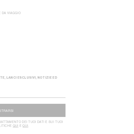
 DA VIAGGIO
TE, LANCI ESCLUSIVI, NOTIZIE ED
STRARSI
ATTAMENTO DEI TUOI DATI E SUI TUOI
LITICHE
QUI
E
QUI
.