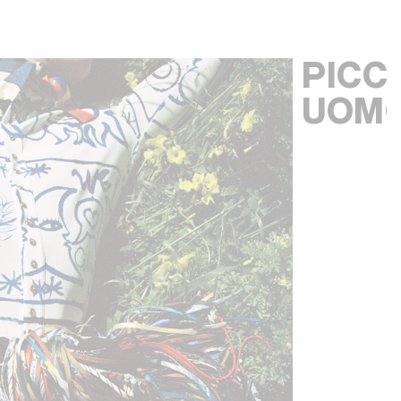
PICC
UOM