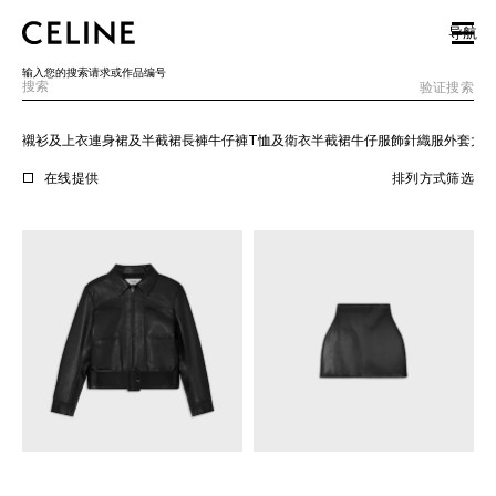
SKIP TO MAIN CONTENT
SKIP TO FOOTER CONTENT
导航
跳转至主导览页
输入您的搜索请求或作品编号
验证搜索
襯衫及上衣
連身裙及半截裙
長褲
牛仔褲
T恤及衛衣
半截裙
牛仔服飾
針織服
外套
大
欧洲
在线提供
排列方式
筛选
北美洲
亚洲（国家/地区）
中国大陆
澳门特别行政区
香港特别行政区
台湾地区
印度尼西亚
马来西亚