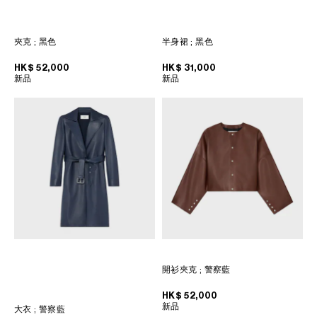
菲律宾
印度
巴基斯坦
夾克
; 黑色
半身裙
; 黑色
新加坡
HK$ 52,000
HK$ 31,000
日本
新品
新品
柬埔寨
泰国
老挝
蒙古
越南
韩国
中东
南美洲
開衫夾克
; 警察藍
HK$ 52,000
非洲
新品
大衣
; 警察藍