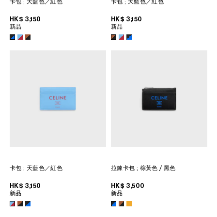
卡包
; 天藍色／紅色
卡包
; 天藍色／紅色
菲律宾
印度
HK$ 3,150
HK$ 3,150
新品
新品
巴基斯坦
新加坡
日本
柬埔寨
泰国
老挝
蒙古
越南
韩国
中东
卡包
; 天藍色／紅色
拉鍊卡包
; 棕黃色 / 黑色
南美洲
HK$ 3,150
HK$ 3,500
新品
新品
非洲