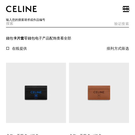
SKIP TO MAIN CONTENT
SKIP TO FOOTER CONTENT
导航
跳转至主导览页
输入您的搜索请求或作品编号
验证搜索
錢包
卡片套
零錢包
电子产品配饰
查看全部
欧洲
在线提供
排列方式
筛选
北美洲
亚洲（国家/地区）
中国大陆
澳门特别行政区
香港特别行政区
台湾地区
印度尼西亚
马来西亚