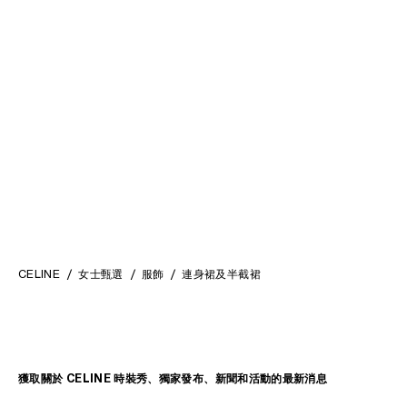
連身裙
; 黑色
HK$ 25,500
CELINE
女士甄選
服飾
連身裙及半截裙
獲取關於 CELINE 時裝秀、獨家發布、新聞和活動的最新消息