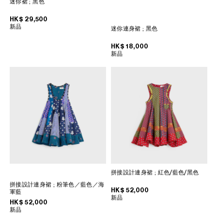
迷你裙
; 黑色
菲律宾
印度
HK$ 29,500
新品
巴基斯坦
迷你連身裙
; 黑色
新加坡
HK$ 18,000
日本
新品
柬埔寨
泰国
老挝
蒙古
越南
韩国
中东
拼接設計連身裙
; 紅色/藍色/黑色
南美洲
拼接設計連身裙
; 粉筆色／藍色／海
HK$ 52,000
軍藍
新品
HK$ 52,000
非洲
新品