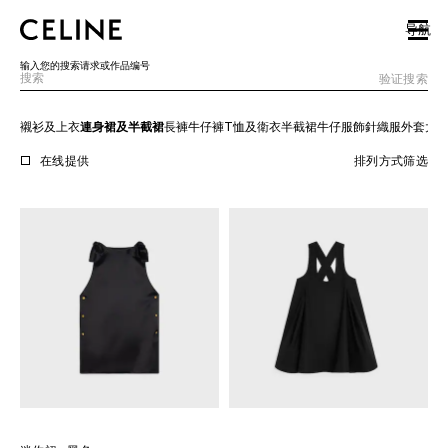
SKIP TO MAIN CONTENT
SKIP TO FOOTER CONTENT
导航
跳转至主导览页
输入您的搜索请求或作品编号
验证搜索
襯衫及上衣
連身裙及半截裙
長褲
牛仔褲
T恤及衛衣
半截裙
牛仔服飾
針織服
外套
大
欧洲
在线提供
排列方式
筛选
北美洲
亚洲（国家/地区）
中国大陆
澳门特别行政区
香港特别行政区
台湾地区
印度尼西亚
马来西亚