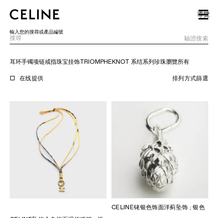
SKIP TO MAIN CONTENT
SKIP TO FOOTER CONTENT
導覽
跳至主導覽
輸入您的搜尋或產品編號
驗證搜索
耳环
手镯
项链
戒指
珠宝
挂饰
TRIOMPHE
KNOT 系结系列
珍珠
瀏覽所有
歐洲
在线提供
排列方式
篩選
北美洲
亞洲（國家/地區）
中國大陸
澳門特別行政區
香港特別行政區
台灣地區
印尼
CELINE铑银色饰面洋蓟坠饰
; 银色
馬來西亞