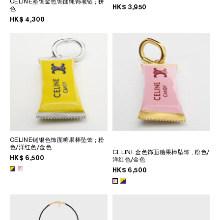
CELINE坠饰金色饰面绳饰项链
; 拼
菲律賓
HK$ 3,950
色
南韓
HK$ 4,300
印度
巴基斯坦
新加坡
日本
柬埔寨
泰國
老撾
蒙古
越南
CELINE铑银色饰面糖果棒坠饰
; 粉
色/洋红色/金色
CELINE金色饰面糖果棒坠饰
; 粉色/
中東
HK$ 6,500
洋红色/金色
HK$ 6,500
南美洲
非洲