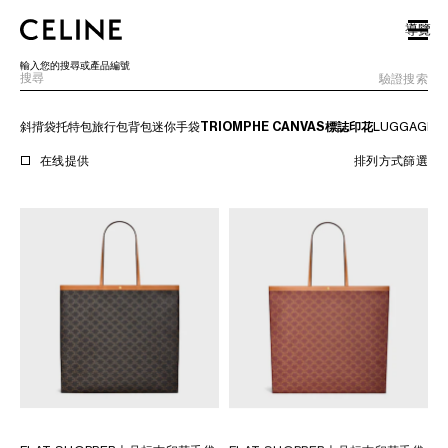
SKIP TO MAIN CONTENT
SKIP TO FOOTER CONTENT
導覽
跳至主導覽
輸入您的搜尋或產品編號
驗證搜索
斜揹袋
托特包
旅行包
背包
迷你手袋
TRIOMPHE CANVAS標誌印花
LUGGAGE
T
歐洲
在线提供
排列方式
篩選
北美洲
亞洲（國家/地區）
中國大陸
澳門特別行政區
香港特別行政區
台灣地區
印尼
馬來西亞