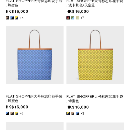
FLAT SHOPPER大号标志印花手袋
FLAT SHOPPER大号标志印花手袋
菲律賓
; 蜂蜜色
; 浅卡其色/天空蓝
南韓
HK$ 16,000
HK$ 16,000
印度
+4
+7
巴基斯坦
新加坡
日本
柬埔寨
泰國
老撾
蒙古
越南
中東
FLAT SHOPPER大号标志印花手袋
FLAT SHOPPER大号标志印花手袋
; 蜂蜜色
; 蜂蜜色
HK$ 16,000
HK$ 16,000
南美洲
+3
+3
非洲