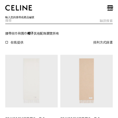
SKIP TO MAIN CONTENT
SKIP TO FOOTER CONTENT
導覽
跳至主導覽
輸入您的搜尋或產品編號
驗證搜索
腰帶
丝巾和围巾
帽子
其他配饰
瀏覽所有
歐洲
在线提供
排列方式
篩選
北美洲
亞洲（國家/地區）
中國大陸
澳門特別行政區
香港特別行政區
台灣地區
印尼
馬來西亞