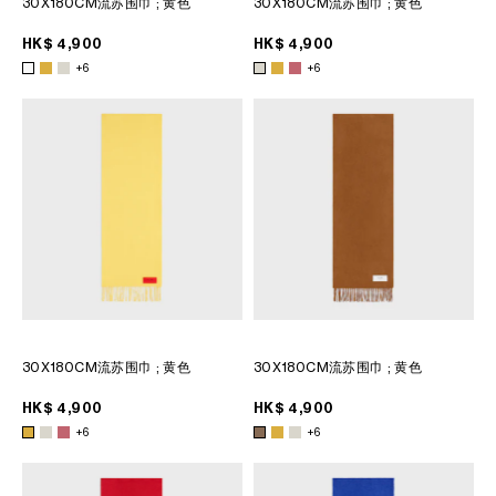
30X180CM流苏围巾
; 黄色
30X180CM流苏围巾
; 黄色
菲律賓
南韓
HK$ 4,900
HK$ 4,900
印度
+6
+6
巴基斯坦
新加坡
日本
柬埔寨
泰國
老撾
蒙古
越南
中東
30X180CM流苏围巾
; 黄色
30X180CM流苏围巾
; 黄色
HK$ 4,900
HK$ 4,900
南美洲
+6
+6
非洲