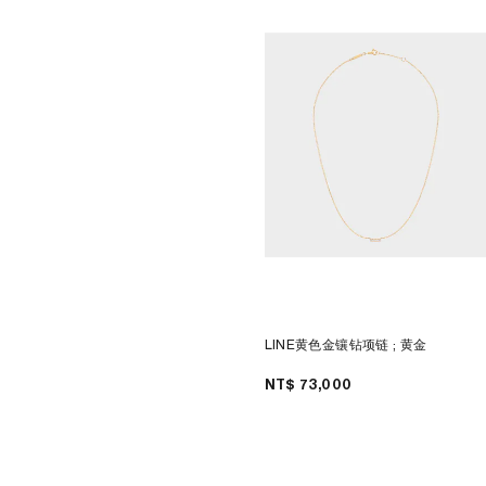
LUKAS GERONIMAS
CELINE SANTA CLARA
ROCHELLE GOLDBERG
VALLEY FAIR
CHARLES HARLAN
多倫多YORKDALE
DANIEL JENSEN
DOHA VENDOME
DAVID JEREMIAH
北京
RINDON JOHNSON
CELINE BEIJING SANLITUM
A KASSEN
北京SKP
MEL KENDRICK
CELINE成都遠洋太古里
SHAWN KURUNERU
CELINE大連恒隆廣場
ARTUR LESCHER
CELINE 澳門
ANNE LIBBY
CELINE寧波
MARIE LUND
CELINE HONG KONG IFC
DAVID NASH
CELINE SHANGHAI IFC
NIKA NEELOVA
CELINE上海恒隆廣場
VIRGINIA OVERTON
CELINE SHENZEN MIXC
馬秋莎
CELINE WUHAN HEARTLAND
FAY RAY
66
CAMILLA REYMAN
CELINE大丸京都店
EM ROONEY
CELINE 東京
LEUNORA SALIHU
CELINE 北京
SØREN SEJR
CELINE橫濱SOGO
LINE黄色金镶钻项链
; 黄金
DAVINA SEMO
CELINE 曼谷
FLEMISH SCHOOL
CELINE吉隆坡
NT$ 73,000
OSCAR TUAZON
CELINE MANILA GREENBELT
HU XIAYUAN
CELINE新加披
CELINE 墨爾本
CELINE POP-UP女士配飾
CELINE BON MARCHÉ期間限定
店
CELINE男士系列期間限定店