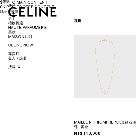
主導覽
SKIP TO MAIN CONTENT
新品
SKIP TO FOOTER CONTENT
跳至主導覽
女士
女士
男士
男士
项链
手袋
禮物甄選
成衣
服飾
HAUTE PARFUMERIE
配饰
手袋
為她甄選
美妝
瀏覽所有
鞋履
鞋履
為他甄選
瀏覽所有
MAISON系列
瀏覽所有
瀏覽所有
首饰
配飾
唇膏
瀏覽所有
瀏覽所有
新品
太阳眼镜
首飾
润唇膏
瀏覽所有
CELINE NOW
香水
瀏覽所有
瀏覽所有
衬衫及上衣
襯衫
小皮具
太陽眼鏡
美妆配件
蜡烛和家居香氛
香氛配件
瀏覽所有
瀏覽所有
连衣裙及半裙
皮带
T恤和上衣
斜揹袋
甄選專題
小皮具
沐浴及身体护理
生活藝術
斜挎包
專賣店
瀏覽所有
瀏覽所有
长裤
丝巾和围巾
凉鞋
卫衣
托特包
運動鞋
時裝展
INFINITE POSSIBILITIES
文具
肩背包
登入 / 註冊
瀏覽所有
瀏覽所有
牛仔裤
帽子
樂福鞋
耳环
針織服
旅行包
樂福鞋
腰帶
ART PROJECT
MEN’S AUTOMNE/HIVER
MEN'S PRINTEMPS/ÉTÉ
PANIER草编包
瀏覽所有
T恤及卫衣
发饰
平底鞋
手镯
新品
牛仔服飾
背包
系带鞋
丝巾和围巾
耳环
STORE ARCHITECTURE
2026
2027 SHOW​
BANKS VIOLETTE
搜尋
托特包
半身裙
手套
运动鞋
项链
钱包
长裤
迷你手袋
靴子
帽子
手镯
长方形
AUTOMNE 2026
HIVER 2026
DAVID ADAMO
巴黎 DUPHOT
水桶包
丹宁
高跟鞋
戒指
卡包
西装
凉鞋
其他配饰
項鍊
圆形
錢包
ÉTÉ CELINE
ÉTÉ 2026
CHARLES ARNOLDI
巴黎 GRENELLE
晚装包
椭圆形
针织衫
皮靴及短靴
珠宝
零钱包
大衣
戒指
飞行员型
卡包
ÉTÉ 2026
PRINTEMPS 2026
JAMES BALMFORTH
巴黎 MONTAIGNE
迷你手袋
圆形
TRIOMPHE CANVAS標誌印花
西装及夹克
手拿包
夹克外套
挂饰
面罩式
零钱包
LEILAH BABIRYE
PARIS SAINT-HONORE
配飾
猫眼形
LUGGAGE
大衣
链条包
皮革
TECH飾品
KATINKA BOCK
巴黎 HAUTE PARMURERIE
AURA乐福鞋
挂饰
面罩式
TAKE AWAY
泳装
PALOMA BOSQUÊ
CELINE LE BON MARCHE
THE FLAT运动鞋
TRIOMPHE
几何形
CELINE PADDED
SOFT TRIOMPHE
皮革
ELAINE CAMERON-WEIR
HAUTE PARFUMERIE
BALLET芭蕾鞋
KNOT 系结系列
长方形
TRIOMPHE
JOSE DAVILA
PARIS GALERIES LAFAYETTE
CAGE
珍珠
飞行员型
TRIOMPHE FRAME
GEORGIA DICKIE
倫敦 BOND STREET
TRIOMPHE CANVAS標誌印花
ASGER DYBVAD LARSEN
倫敦 103 MOUNT STREET
NINO
ROCHELLE FEINSTEIN
馬德里
LUGGAGE
KIRA FREIJE
MILAN SANTO SPIRITO
MAILLON TRIOMPHE 18K金钻石
TRIO FLAP
LUISA GARDINI
洛杉磯 RODEO
链
; 黄金
PAUL GEES
紐約 MADISON
NT$ 140,000
INDRIKIS GELZIS
CELINE 紐約 SOHO