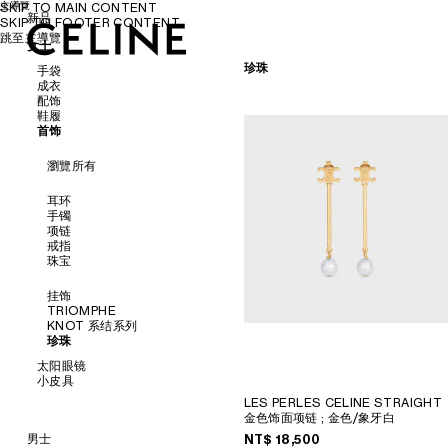
主導覽
SKIP TO MAIN CONTENT
新品
SKIP TO FOOTER CONTENT
跳至主導覽
女士
女士
男士
珍珠
手袋
成衣
配饰
瀏覽所有
鞋履
瀏覽所有
首饰
瀏覽所有
新品
瀏覽所有
衬衫及上衣
瀏覽所有
连衣裙及半裙
皮带
斜挎包
长裤
丝巾和围巾
凉鞋
肩背包
牛仔裤
帽子
樂福鞋
耳环
PANIER草编包
T恤及卫衣
发饰
平底鞋
手镯
托特包
半身裙
手套
运动鞋
项链
水桶包
丹宁
高跟鞋
戒指
晚装包
针织衫
皮靴及短靴
珠宝
迷你手袋
西装及夹克
配飾
大衣
AURA乐福鞋
挂饰
泳装
THE FLAT运动鞋
TRIOMPHE
SOFT TRIOMPHE
皮革
BALLET芭蕾鞋
KNOT 系结系列
TRIOMPHE
CAGE
珍珠
TRIOMPHE FRAME
TRIOMPHE CANVAS標誌印花
太阳眼镜
NINO
小皮具
LUGGAGE
瀏覽所有
LES PERLES CELINE STRAIGHT
TRIO FLAP
瀏覽所有
金色饰面项链
; 金色/象牙白
新品
男士
NT$ 18,500