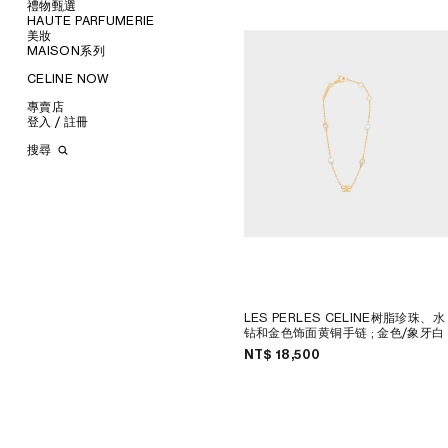
钱包
禮物甄選
服飾
卡包
HAUTE PARFUMERIE
椭圆形
手袋
為她甄選
零钱包
美妝
圆形
鞋履
為他甄選
瀏覽所有
手拿包
MAISON系列
瀏覽所有
猫眼形
配飾
唇膏
链条包
瀏覽所有
面罩式
首飾
润唇膏
瀏覽所有
CELINE NOW
香水
瀏覽所有
几何形
襯衫
太陽眼鏡
美妆配件
蜡烛和家居香氛
香氛配件
瀏覽所有
长方形
T恤和上衣
斜揹袋
甄選專題
小皮具
沐浴及身体护理
生活藝術
專賣店
瀏覽所有
飞行员型
卫衣
托特包
運動鞋
時裝展
INFINITE POSSIBILITIES
文具
登入 / 註冊
瀏覽所有
針織服
旅行包
樂福鞋
腰帶
ART PROJECT
MEN’S AUTOMNE/HIVER
MEN'S PRINTEMPS/ÉTÉ
瀏覽所有
牛仔服飾
背包
系带鞋
丝巾和围巾
耳环
STORE ARCHITECTURE
2026
2027 SHOW​
BANKS VIOLETTE
搜尋
长裤
迷你手袋
靴子
帽子
手镯
长方形
AUTOMNE 2026
HIVER 2026
DAVID ADAMO
巴黎 DUPHOT
西装
凉鞋
其他配饰
項鍊
圆形
錢包
ÉTÉ CELINE
ÉTÉ 2026
CHARLES ARNOLDI
巴黎 GRENELLE
大衣
戒指
飞行员型
卡包
ÉTÉ 2026
PRINTEMPS 2026
JAMES BALMFORTH
巴黎 MONTAIGNE
TRIOMPHE CANVAS標誌印花
夹克外套
挂饰
面罩式
零钱包
LEILAH BABIRYE
PARIS SAINT-HONORE
LUGGAGE
皮革
TECH飾品
KATINKA BOCK
巴黎 HAUTE PARMURERIE
TAKE AWAY
PALOMA BOSQUÊ
CELINE LE BON MARCHE
CELINE PADDED
ELAINE CAMERON-WEIR
HAUTE PARFUMERIE
JOSE DAVILA
PARIS GALERIES LAFAYETTE
GEORGIA DICKIE
倫敦 BOND STREET
ASGER DYBVAD LARSEN
倫敦 103 MOUNT STREET
ROCHELLE FEINSTEIN
馬德里
LES PERLES CELINE树脂珍珠、水
KIRA FREIJE
MILAN SANTO SPIRITO
钻和金色饰面黄铜手链
; 金色/象牙白
LUISA GARDINI
洛杉磯 RODEO
NT$ 18,500
PAUL GEES
紐約 MADISON
INDRIKIS GELZIS
CELINE 紐約 SOHO
LUKAS GERONIMAS
CELINE SANTA CLARA
ROCHELLE GOLDBERG
VALLEY FAIR
CHARLES HARLAN
多倫多YORKDALE
DANIEL JENSEN
DOHA VENDOME