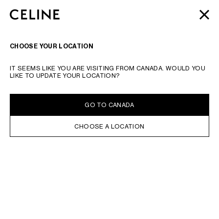
SKIP TO MAIN CONTENT
SKIP TO FOOTER CONTENT
AUTOMNE 2026
: ULTIME NOVITÀ | APPROFITTA DELLA
CHIUD
ANDARE ALLA NAVIGAZIONE PRINCIPALE
SPEDIZIONE GRATUITA
CERCARE
NAVIGAZIO
CHOOSE YOUR LOCATION
INSERIRE UNA CHIAVE DI RICERCA O IL NUMERO DEL PRODOTTO
CONVALIDA LA RICERCA
IT SEEMS LIKE YOU ARE VISITING FROM CANADA. WOULD YOU
IDEE REGALO PER LUI
LIKE TO UPDATE YOUR LOCATION?
DISPONIBILE ONLINE
ORDINA PER
FILTRI
GO TO CANADA
CHOOSE A LOCATION