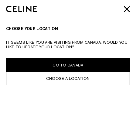
SKIP TO MAIN CONTENT
SKIP TO FOOTER CONTENT
2026 AUTOMNE
ウィメンズ
&
メンズ
新作コレクション | 8/13,
閉じる
メインナビゲーションへスキップ
18 一粒万倍日のおすすめ
ウォレット
| 全国配送料無料 & ギフトラ
ッピング無料
ナビゲーシ
検索
CHOOSE YOUR LOCATION
検索リクエストもしくは商品番号を入力してください
検索を検証する
IT SEEMS LIKE YOU ARE VISITING FROM CANADA. WOULD YOU
イヤリング＆ピアス
ブレスレット
ネックレス
リング
ファイン ジュエリー
チャー
LIKE TO UPDATE YOUR LOCATION?
オンライン在庫あり
並べ替え
フィルター
GO TO CANADA
CHOOSE A LOCATION