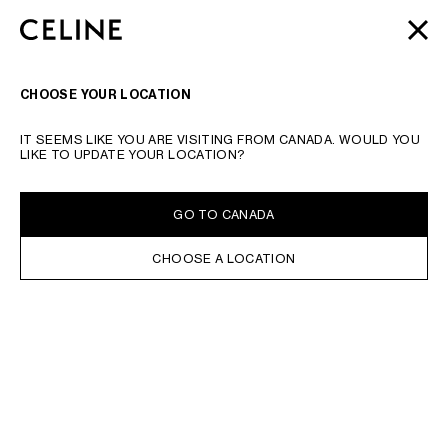
SKIP TO MAIN CONTENT
SKIP TO FOOTER CONTENT
2026 AUTOMNE
ウィメンズ
&
メンズ
新作コレクション | 8/13,
閉じる
メインナビゲーションへスキップ
18 一粒万倍日のおすすめ
ウォレット
| 全国配送料無料 & ギフトラ
ッピング無料
ナビゲーシ
検索
CHOOSE YOUR LOCATION
検索リクエストもしくは商品番号を入力してください
検索を検証する
IT SEEMS LIKE YOU ARE VISITING FROM CANADA. WOULD YOU
財布・ウォレット
カードケース
コインケース
モバイル アクセサリー
すべて見る
LIKE TO UPDATE YOUR LOCATION?
オンライン在庫あり
並べ替え
フィルター
GO TO CANADA
CHOOSE A LOCATION