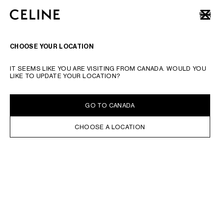
SKIP TO MAIN CONTENT
SKIP TO FOOTER CONTENT
탐색
닫기
기본 탐색으로 건너뛰기
검색 요청 또는 제품 번호를 입력하십시오.
검색어 제출하기
CHOOSE YOUR LOCATION
크로스백
토트백
트래블백
백팩
미니백
트리옹프 캔버스
러기지
테이크 어웨이
CELI
IT SEEMS LIKE YOU ARE VISITING FROM CANADA. WOULD YOU
LIKE TO UPDATE YOUR LOCATION?
온라인 구매 가능
정렬 기준
필터
크로스백
GO TO CANADA
CHOOSE A LOCATION