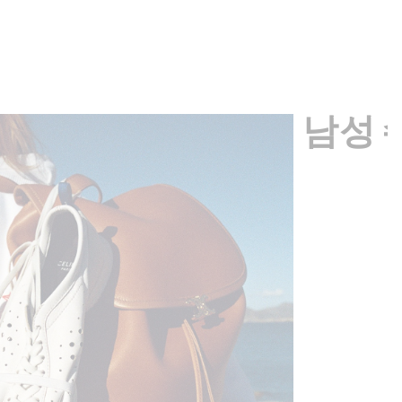
재킷 - 플롱제 램스킨
; 토바코
₩ 8,300,000
남성 