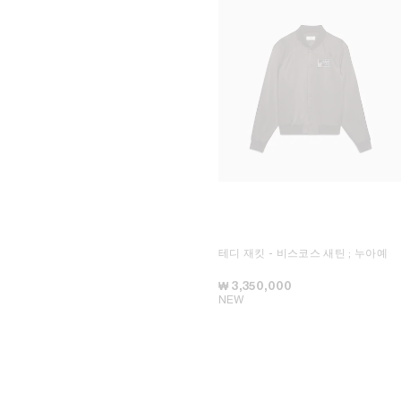
RINDON JOHNSON
CELINE 청두 타이쿠 리
A KASSEN
CELINE 다롄 올림피아 66
MEL KENDRICK
마카오 갤럭시
SHAWN KURUNERU
닝보 한큐
ARTUR LESCHER
홍콩 IFC
ANNE LIBBY
CELINE 상하이 IFC
MARIE LUND
CELINE 상하이 P66
DAVID NASH
CELINE 상하이 MIXC
NIKA NEELOVA
CELINE 우한 하트랜드 66
VIRGINIA OVERTON
CELINE 교토 다이마루
MA QIUSHA
도쿄 오모테산도
FAY RAY
CELINE 도쿄 긴자
CAMILLA REYMAN
CELINE 요코하마 소고
EM ROONEY
방콕 시암 파라곤
LEUNORA SALIHU
쿠알라룸푸르 파빌리온
SØREN SEJR
CELINE 마닐라 그린벨트
DAVINA SEMO
싱가포르 앤지 앤 시티
FLEMISH SCHOOL
CELINE 멜번
OSCAR TUAZON
CELINE 팝업 여성 액세서리
테디 재킷 - 비스코스 새틴
; 누아예
HU XIAYUAN
CELINE 팝업 봉 마르셰
CELINE 옴므 팝업
₩ 3,350,000
CELINE 팝업 메종
NEW
CELINE 상하이 플라자 66 팝업
메종
서울 롯데 본점 남성