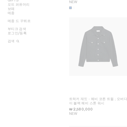
GIFTS
NEW
샌들
기타 액세서리
목걸이
라운드
지갑
오뜨 퍼퓨머리
그녀를 위한 기프트
반지
에비에이터
카드 지갑
보떼
트리옹프 캔버스
그를 위한 기프트
모두 보기
참
마스크
동전 지갑
메종
러기지
립스틱
테크 액세서리
테이크 어웨이
립밤
모두 보기
메종 드 꾸뛰르
향수
CELINE 패디드
뷰티 액세서리
캔들 및 향 오브제
향수 액세서리
캠페인
배스 앤 바디
라이프스타일
부티크 검색
SHOWS
INFINITE POSSIBILITIES
문구
로그인/등록
아트 프로젝트
MEN’S AUTOMNE/HIVER
MEN'S PRINTEMPS/ÉTÉ
부티크 아키텍처
2026
2027 SHOW​
BANKS VIOLETTE
검색
AUTOMNE 2026
HIVER 2026
DAVID ADAMO
파리 뒤포
ÉTÉ CELINE
ÉTÉ 2026
CHARLES ARNOLDI
파리 그르넬
ÉTÉ 2026
PRINTEMPS 2026
JAMES BALMFORTH
파리 몽테뉴
LEILAH BABIRYE
파리 생토노레 (레더 굿즈)
KATINKA BOCK
파리 생토노레 (퍼퓸)
PALOMA BOSQUÊ
CELINE 르 봉 막셰 오뜨 퍼퓨머리
ELAINE CAMERON-WEIR
CELINE 파리 갤러리 라파예트
JOSE DAVILA
런던 본드 스트리트
GEORGIA DICKIE
런던 마운트 스트리트
ASGER DYBVAD LARSEN
마드리드 오르테가
ROCHELLE FEINSTEIN
밀라노 산토 스피리토
KIRA FREIJE
로스앤젤레스 로데오 드라이브
LUISA GARDINI
뉴욕 매디슨
트럭커 재킷 - 헤비 코튼 트윌
; 오버
PAUL GEES
CELINE 뉴욕 소호
이 블랙 헤비 스톤 워시
INDRIKIS GELZIS
CELINE 산타 클라라 밸리 페어
LUKAS GERONIMAS
토론토 요크데일
₩ 2,580,000
ROCHELLE GOLDBERG
베이징 차이나 월드
NEW
CHARLES HARLAN
베이징 차이나 월드
DANIEL JENSEN
CELINE 베이징 산리툰
DAVID JEREMIAH
CELINE 베이징 SKP