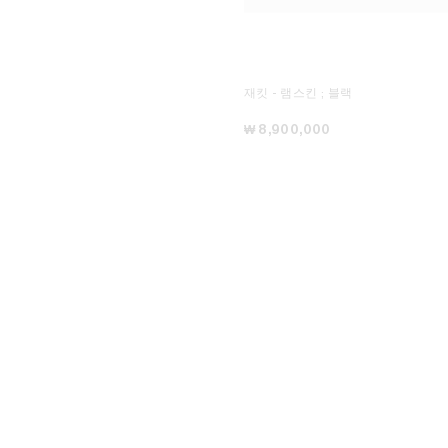
재킷 - 램스킨
; 블랙
₩ 8,900,000