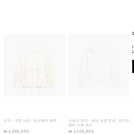
파카 - 코튼 새틴
; 워크웨어 블루
샤세르 재킷 - 헤비 코튼 트윌
; 화이트
헤비 스톤 워시
₩ 4,050,000
₩ 3,700,000