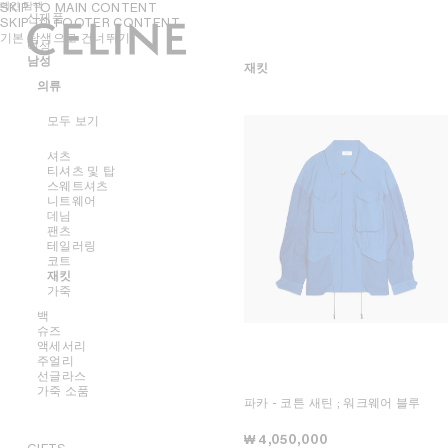
메인 탐색
SKIP TO MAIN CONTENT
신제품
SKIP TO FOOTER CONTENT
기본 탐색으로 건너뛰기
여성
여성
남성
남성
재킷
핸드백
의류
의류
액세서리
모두 보기
슈즈
모두 보기
모두 보기
주얼리
모두 보기
NEW
선글라스
모두 보기
셔츠 및 탑
셔츠
가죽 소품
모두 보기
드레스 및 스커트
벨트
티셔츠 및 탑
크로스백
모두 보기
팬츠
실크 및 스카프
샌들
스웨트셔츠
숄더백
모두 보기
진
모자
로퍼
귀걸이
니트웨어
파니에
티셔츠 및 스웨트셔츠
헤어 액세서리
플랫
팔찌
NEW
데님
토트백
스커트
장갑
스니커즈
목걸이
지갑
팬츠
버킷백
데님
펌프스
반지
카드 지갑
테일러링
이브닝백
오벌
니트웨어
부츠 및 앵클 부츠
파인 주얼리
동전 지갑
코트
미니백
라운드
재킷
파우치
재킷
액세서리
캣아이
코트
체인 클러치
가죽
오라
참
마스크
스윔웨어
플랫
트리옹프
그래픽
백
소프트 트리옹프
가죽
발레
노트
렉탱귤러
슈즈
트리옹프
케이지
페를르
에비에이터
액세서리
트리옹프 프레임
모두 보기
주얼리
트리옹프 캔버스
모두 보기
선글라스
니노
모두 보기
크로스백
가죽 소품
러기지
모두 보기
토트백
스니커즈
파카 - 코튼 새틴
; 워크웨어 블루
트리오 플랩
모두 보기
트래블백
로퍼
벨트
모두 보기
백팩
레이스업
실크 및 스카프
귀걸이
₩ 4,050,000
미니백
부츠
모자
팔찌
렉탱귤러