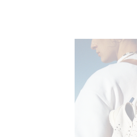
오버셔츠 - 램스킨
; 블랙
₩ 7,700,000