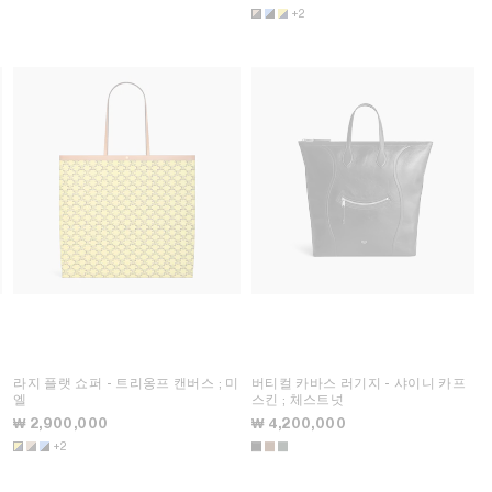
+2
미
라지 플랫 쇼퍼 - 트리옹프 캔버스
; 미
버티컬 카바스 러기지 - 샤이니 카프
엘
스킨
; 체스트넛
₩ 2,900,000
₩ 4,200,000
+2