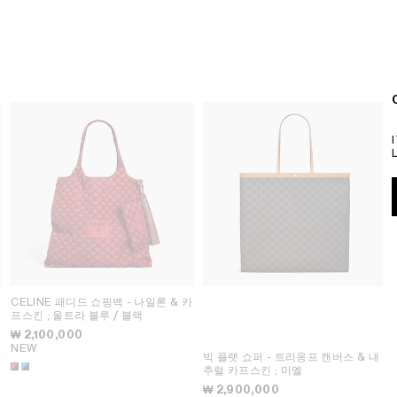
카
CELINE 패디드 쇼핑백 - 나일론 & 카
프스킨
; 울트라 블루 / 블랙
₩ 2,100,000
NEW
빅 플랫 쇼퍼 - 트리옹프 캔버스 & 내
추럴 카프스킨
; 미엘
₩ 2,900,000