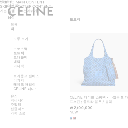
메인 탐색
SKIP TO MAIN CONTENT
신제품
SKIP TO FOOTER CONTENT
기본 탐색으로 건너뛰기
여성
여성
남성
남성
토트백
핸드백
의류
의류
액세서리
백
모두 보기
슈즈
모두 보기
모두 보기
주얼리
모두 보기
모두 보기
NEW
선글라스
모두 보기
셔츠 및 탑
셔츠
가죽 소품
모두 보기
드레스 및 스커트
벨트
티셔츠 및 탑
크로스백
크로스백
모두 보기
팬츠
실크 및 스카프
샌들
스웨트셔츠
토트백
숄더백
모두 보기
진
모자
로퍼
귀걸이
니트웨어
트래블백
파니에
티셔츠 및 스웨트셔츠
헤어 액세서리
플랫
팔찌
NEW
데님
백팩
토트백
스커트
장갑
스니커즈
목걸이
지갑
팬츠
미니백
버킷백
데님
펌프스
반지
카드 지갑
테일러링
이브닝백
오벌
니트웨어
부츠 및 앵클 부츠
파인 주얼리
동전 지갑
코트
미니백
라운드
트리옹프 캔버스
재킷
파우치
재킷
액세서리
캣아이
러기지
코트
체인 클러치
가죽
오라
참
마스크
테이크 어웨이
스윔웨어
플랫
트리옹프
그래픽
CELINE 패디드
소프트 트리옹프
가죽
발레
노트
렉탱귤러
트리옹프
슈즈
CELINE 패디드 쇼핑백 - 나일론 & 
케이지
페를르
에비에이터
트리옹프 프레임
액세서리
프스킨
; 울트라 블루 / 블랙
트리옹프 캔버스
주얼리
모두 보기
니노
₩ 2,100,000
선글라스
모두 보기
러기지
NEW
가죽 소품
모두 보기
트리오 플랩
스니커즈
모두 보기
로퍼
벨트
모두 보기
레이스업
실크 및 스카프
귀걸이