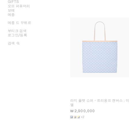
부츠
모자
팔찌
렉탱귤러
GIFTS
샌들
기타 액세서리
목걸이
라운드
지갑
오뜨 퍼퓨머리
그녀를 위한 기프트
반지
에비에이터
카드 지갑
보떼
그를 위한 기프트
모두 보기
참
마스크
동전 지갑
메종
립스틱
테크 액세서리
립밤
모두 보기
메종 드 꾸뛰르
향수
뷰티 액세서리
캔들 및 향 오브제
향수 액세서리
캠페인
배스 앤 바디
라이프스타일
부티크 검색
SHOWS
INFINITE POSSIBILITIES
문구
로그인/등록
아트 프로젝트
MEN’S AUTOMNE/HIVER
MEN'S PRINTEMPS/ÉTÉ
부티크 아키텍처
2026
2027 SHOW​
BANKS VIOLETTE
검색
AUTOMNE 2026
HIVER 2026
DAVID ADAMO
파리 뒤포
ÉTÉ CELINE
ÉTÉ 2026
CHARLES ARNOLDI
파리 그르넬
ÉTÉ 2026
PRINTEMPS 2026
JAMES BALMFORTH
파리 몽테뉴
LEILAH BABIRYE
파리 생토노레 (레더 굿즈)
KATINKA BOCK
파리 생토노레 (퍼퓸)
PALOMA BOSQUÊ
CELINE 르 봉 막셰 오뜨 퍼퓨머리
ELAINE CAMERON-WEIR
CELINE 파리 갤러리 라파예트
JOSE DAVILA
런던 본드 스트리트
GEORGIA DICKIE
런던 마운트 스트리트
ASGER DYBVAD LARSEN
마드리드 오르테가
ROCHELLE FEINSTEIN
밀라노 산토 스피리토
KIRA FREIJE
로스앤젤레스 로데오 드라이브
LUISA GARDINI
뉴욕 매디슨
라지 플랫 쇼퍼 - 트리옹프 캔버스
; 
PAUL GEES
CELINE 뉴욕 소호
엘
INDRIKIS GELZIS
CELINE 산타 클라라 밸리 페어
₩ 2,900,000
LUKAS GERONIMAS
토론토 요크데일
ROCHELLE GOLDBERG
베이징 차이나 월드
+2
CHARLES HARLAN
베이징 차이나 월드
DANIEL JENSEN
CELINE 베이징 산리툰