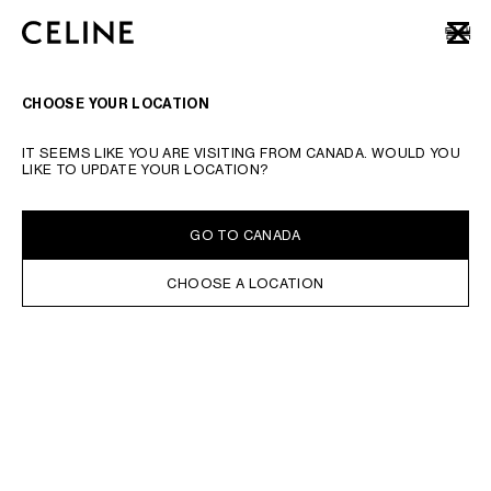
SKIP TO MAIN CONTENT
SKIP TO FOOTER CONTENT
탐색
닫기
기본 탐색으로 건너뛰기
검색 요청 또는 제품 번호를 입력하십시오.
검색어 제출하기
CHOOSE YOUR LOCATION
셔츠
티셔츠 및 탑
스웨트셔츠
니트웨어
데님
팬츠
테일러링
코트
재킷
???? ?? ??
모
IT SEEMS LIKE YOU ARE VISITING FROM CANADA. WOULD YOU
LIKE TO UPDATE YOUR LOCATION?
온라인 구매 가능
정렬 기준
필터
GO TO CANADA
CHOOSE A LOCATION