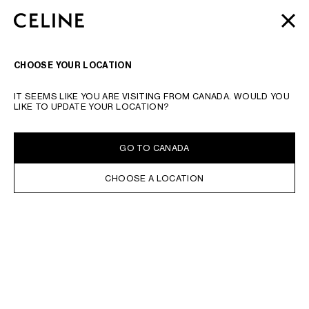
SKIP TO MAIN CONTENT
SKIP TO FOOTER CONTENT
2026 AUTOMNE
ウィメンズ
&
メンズ
新作コレクション | 8/13,
閉じる
メインナビゲーションへスキップ
18 一粒万倍日のおすすめ
ウォレット
| 全国配送料無料 & ギフトラ
ッピング無料
ナビゲーシ
検索
CHOOSE YOUR LOCATION
IT SEEMS LIKE YOU ARE VISITING FROM CANADA. WOULD YOU
LIKE TO UPDATE YOUR LOCATION?
GO TO CANADA
CHOOSE A LOCATION