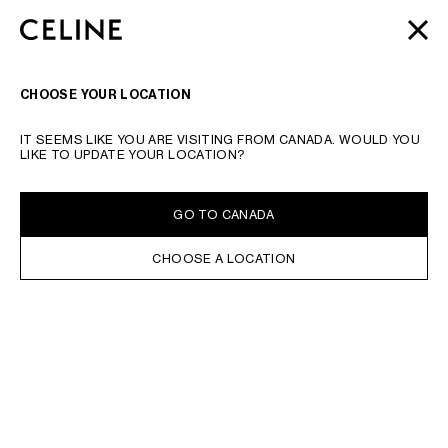
SKIP TO MAIN CONTENT
SKIP TO FOOTER CONTENT
2026 AUTOMNE
ウィメンズ
&
メンズ
新作コレクション | 8/13,
閉じる
メインナビゲーションへスキップ
18 一粒万倍日のおすすめ
ウォレット
| 全国配送料無料 & ギフトラ
ッピング無料
ナビゲーシ
検索
CHOOSE YOUR LOCATION
IT SEEMS LIKE YOU ARE VISITING FROM CANADA. WOULD YOU
LIKE TO UPDATE YOUR LOCATION?
GO TO CANADA
CHOOSE A LOCATION