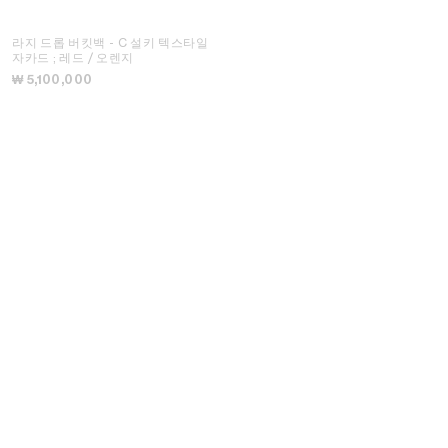
라지 드롭 버킷백 - C 설키 텍스타일
자카드
; 레드 / 오렌지
₩ 5,100,000