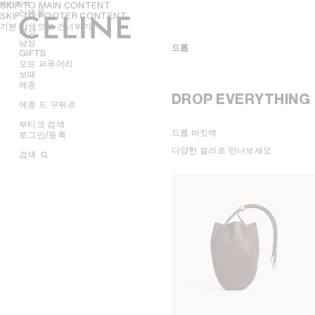
메인 탐색
SKIP TO MAIN CONTENT
신제품
SKIP TO FOOTER CONTENT
기본 탐색으로 건너뛰기
여성
여성
남성
남성
드롭
핸드백
GIFTS
의류
의류
오뜨 퍼퓨머리
액세서리
백
그녀를 위한 기프트
보떼
모두 보기
슈즈
슈즈
그를 위한 기프트
모두 보기
메종
모두 보기
모두 보기
주얼리
액세서리
립스틱
모두 보기
모두 보기
DROP EVERYTHING
NEW
선글라스
주얼리
립밤
모두 보기
메종 드 꾸뛰르
향수
모두 보기
모두 보기
셔츠 및 탑
셔츠
가죽 소품
선글라스
뷰티 액세서리
캔들 및 향 오브제
향수 액세서리
모두 보기
모두 보기
드레스 및 스커트
벨트
티셔츠 및 탑
크로스백
캠페인
가죽 소품
배스 앤 바디
라이프스타일
크로스백
부티크 검색
모두 보기
모두 보기
팬츠
실크 및 스카프
샌들
스웨트셔츠
토트백
스니커즈
SHOWS
INFINITE POSSIBILITIES
드롭 버킷백
문구
숄더백
로그인/등록
모두 보기
모두 보기
진
모자
로퍼
귀걸이
니트웨어
트래블백
로퍼
벨트
아트 프로젝트
MEN’S AUTOMNE/HIVER
MEN'S PRINTEMPS/ÉTÉ
파니에
모두 보기
​다양한 컬러로 만나보세요​
티셔츠 및 스웨트셔츠
헤어 액세서리
플랫
팔찌
NEW
데님
백팩
레이스업
실크 및 스카프
귀걸이
부티크 아키텍처
2026
2027 SHOW​
BANKS VIOLETTE
검색
토트백
스커트
장갑
스니커즈
목걸이
지갑
팬츠
미니백
부츠
모자
팔찌
렉탱귤러
AUTOMNE 2026
HIVER 2026
DAVID ADAMO
파리 뒤포
버킷백
데님
펌프스
반지
카드 지갑
테일러링
샌들
기타 액세서리
목걸이
라운드
지갑
ÉTÉ CELINE
ÉTÉ 2026
CHARLES ARNOLDI
파리 그르넬
이브닝백
오벌
니트웨어
부츠 및 앵클 부츠
파인 주얼리
동전 지갑
코트
반지
에비에이터
카드 지갑
ÉTÉ 2026
PRINTEMPS 2026
JAMES BALMFORTH
파리 몽테뉴
미니백
라운드
트리옹프 캔버스
재킷
파우치
재킷
참
마스크
동전 지갑
LEILAH BABIRYE
파리 생토노레 (레더 굿즈)
액세서리
캣아이
러기지
코트
체인 클러치
가죽
테크 액세서리
KATINKA BOCK
파리 생토노레 (퍼퓸)
오라
참
마스크
테이크 어웨이
스윔웨어
PALOMA BOSQUÊ
CELINE 르 봉 막셰 오뜨 퍼퓨머리
플랫
트리옹프
그래픽
CELINE 패디드
소프트 트리옹프
가죽
ELAINE CAMERON-WEIR
CELINE 파리 갤러리 라파예트
발레
노트
렉탱귤러
트리옹프
JOSE DAVILA
런던 본드 스트리트
케이지
페를르
에비에이터
트리옹프 프레임
GEORGIA DICKIE
런던 마운트 스트리트
트리옹프 캔버스
ASGER DYBVAD LARSEN
마드리드 오르테가
니노
ROCHELLE FEINSTEIN
밀라노 산토 스피리토
러기지
KIRA FREIJE
로스앤젤레스 로데오 드라이브
트리오 플랩
LUISA GARDINI
뉴욕 매디슨
PAUL GEES
CELINE 뉴욕 소호
INDRIKIS GELZIS
CELINE 산타 클라라 밸리 페어