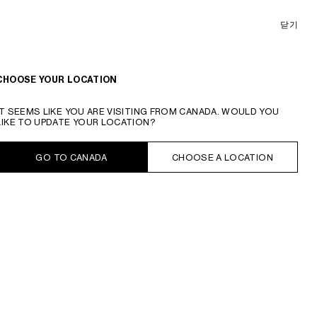
닫기
온라인 구매 가능
정렬 기준
필터
CHOOSE YOUR LOCATION
IT SEEMS LIKE YOU ARE VISITING FROM CANADA. WOULD YOU
LIKE TO UPDATE YOUR LOCATION?
GO TO CANADA
CHOOSE A LOCATION