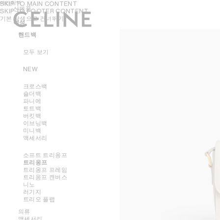
메인 탐색
SKIP TO MAIN CONTENT
신제품
SKIP TO FOOTER CONTENT
기본 탐색으로 건너뛰기
여성
여성
남성
핸드백
모두 보기
NEW
크로스백
숄더백
파니에
토트백
버킷백
이브닝백
미니백
액세서리
소프트 트리옹프
트리옹프
트리옹프 프레임
트리옹프 캔버스
니노
러기지
트리오 플랩
의류
액세서리