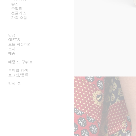
슈즈
모두 보기
주얼리
모두 보기
선글라스
모두 보기
셔츠 및 탑
가죽 소품
모두 보기
드레스 및 스커트
벨트
모두 보기
팬츠
실크 및 스카프
샌들
모두 보기
진
모자
로퍼
귀걸이
티셔츠 및 스웨트셔츠
헤어 액세서리
플랫
팔찌
NEW
남성
스커트
장갑
스니커즈
목걸이
지갑
GIFTS
의류
데님
펌프스
반지
카드 지갑
오뜨 퍼퓨머리
오벌
백
그녀를 위한 기프트
니트웨어
부츠 및 앵클 부츠
파인 주얼리
동전 지갑
보떼
라운드
슈즈
그를 위한 기프트
모두 보기
재킷
파우치
메종
모두 보기
캣아이
액세서리
립스틱
코트
체인 클러치
모두 보기
오라
참
마스크
주얼리
립밤
모두 보기
스윔웨어
메종 드 꾸뛰르
향수
모두 보기
플랫
트리옹프
그래픽
셔츠
선글라스
뷰티 액세서리
캔들 및 향 오브제
가죽
향수 액세서리
모두 보기
발레
노트
렉탱귤러
티셔츠 및 탑
크로스백
캠페인
가죽 소품
배스 앤 바디
라이프스타일
부티크 검색
모두 보기
케이지
페를르
에비에이터
스웨트셔츠
토트백
스니커즈
SHOWS
INFINITE POSSIBILITIES
문구
로그인/등록
모두 보기
니트웨어
트래블백
로퍼
벨트
아트 프로젝트
MEN’S AUTOMNE/HIVER
MEN'S PRINTEMPS/ÉTÉ
모두 보기
데님
백팩
레이스업
실크 및 스카프
귀걸이
부티크 아키텍처
2026
2027 SHOW​
BANKS VIOLETTE
검색
팬츠
미니백
부츠
모자
팔찌
렉탱귤러
AUTOMNE 2026
HIVER 2026
DAVID ADAMO
파리 뒤포
테일러링
샌들
기타 액세서리
목걸이
라운드
지갑
ÉTÉ CELINE
ÉTÉ 2026
CHARLES ARNOLDI
파리 프랑수아 1세
코트
반지
에비에이터
카드 지갑
ÉTÉ 2026
PRINTEMPS 2026
JAMES BALMFORTH
파리 그르넬
트리옹프 캔버스
재킷
참
마스크
동전 지갑
LEILAH BABIRYE
파리 몽테뉴
러기지
가죽
테크 액세서리
KATINKA BOCK
파리 생토노레 (레더 굿즈)
테이크 어웨이
PALOMA BOSQUÊ
파리 생토노레 (퍼퓸)
CELINE 패디드
ELAINE CAMERON-WEIR
CELINE 르 봉 막셰 오뜨 퍼퓨머리
JOSE DAVILA
CELINE 파리 갤러리 라파예트
GEORGIA DICKIE
런던 본드 스트리트
ASGER DYBVAD LARSEN
런던 마운트 스트리트
ROCHELLE FEINSTEIN
마드리드 오르테가