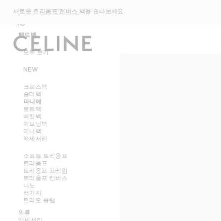
메인 탐색
SKIP TO MAIN CONTENT
신제품
SKIP TO FOOTER CONTENT
새로운
트리옹프 캔버스 백
을 만나보세요.
기본 탐색으로 건너뛰기
여성
여성
남성
핸드백
모두 보기
NEW
크로스백
숄더백
파니에
토트백
버킷백
이브닝백
미니백
액세서리
소프트 트리옹프
트리옹프
트리옹프 프레임
트리옹프 캔버스
니노
러기지
트리오 플랩
의류
액세서리