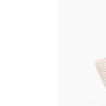
KIRA FREIJE
밀라노 산토 스피리토
LUISA GARDINI
로스앤젤레스 로데오 드라이브
PAUL GEES
뉴욕 매디슨
INDRIKIS GELZIS
CELINE 뉴욕 소호
LUKAS GERONIMAS
CELINE 산타 클라라 밸리 페어
ROCHELLE GOLDBERG
토론토 요크데일
CHARLES HARLAN
베이징 차이나 월드
DANIEL JENSEN
베이징 차이나 월드
DAVID JEREMIAH
CELINE 베이징 산리툰
RINDON JOHNSON
CELINE 베이징 SKP
A KASSEN
CELINE 청두 타이쿠 리
MEL KENDRICK
CELINE 다롄 올림피아 66
SHAWN KURUNERU
마카오 갤럭시
ARTUR LESCHER
닝보 한큐
ANNE LIBBY
홍콩 IFC
MARIE LUND
CELINE 상하이 IFC
DAVID NASH
CELINE 상하이 P66
NIKA NEELOVA
CELINE 상하이 MIXC
VIRGINIA OVERTON
CELINE 우한 하트랜드 66
MA QIUSHA
CELINE 교토 다이마루
FAY RAY
도쿄 오모테산도
CAMILLA REYMAN
CELINE 도쿄 긴자
EM ROONEY
CELINE 요코하마 소고
LEUNORA SALIHU
방콕 시암 파라곤
SØREN SEJR
쿠알라룸푸르 파빌리온
DAVINA SEMO
CELINE 마닐라 그린벨트
FLEMISH SCHOOL
싱가포르 앤지 앤 시티
OSCAR TUAZON
CELINE 멜번
HU XIAYUAN
CELINE 팝업 여성 액세서리
CELINE 팝업 봉 마르셰