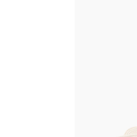
CELINE 옴므 팝업
CELINE 팝업 메종
CELINE 상하이 플라자 66 팝업
메종
서울 롯데 본점 남성