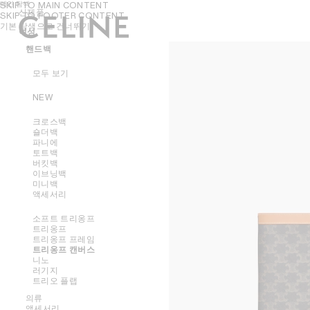
메인 탐색
SKIP TO MAIN CONTENT
신제품
SKIP TO FOOTER CONTENT
기본 탐색으로 건너뛰기
여성
여성
남성
핸드백
모두 보기
NEW
크로스백
숄더백
파니에
토트백
버킷백
이브닝백
미니백
액세서리
소프트 트리옹프
트리옹프
트리옹프 프레임
트리옹프 캔버스
니노
러기지
트리오 플랩
의류
액세서리