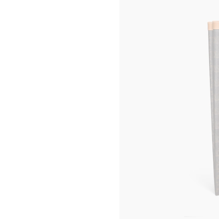
KIRA FREIJE
로스앤젤레스 로데오 드라이브
LUISA GARDINI
뉴욕 매디슨
PAUL GEES
CELINE 뉴욕 소호
INDRIKIS GELZIS
CELINE 산타 클라라 밸리 페어
LUKAS GERONIMAS
토론토 요크데일
ROCHELLE GOLDBERG
베이징 차이나 월드
CHARLES HARLAN
베이징 차이나 월드
DANIEL JENSEN
CELINE 베이징 산리툰
DAVID JEREMIAH
CELINE 베이징 SKP
RINDON JOHNSON
CELINE 청두 타이쿠 리
A KASSEN
CELINE 다롄 올림피아 66
MEL KENDRICK
마카오 갤럭시
SHAWN KURUNERU
닝보 한큐
ARTUR LESCHER
홍콩 IFC
ANNE LIBBY
CELINE 상하이 IFC
MARIE LUND
CELINE 상하이 P66
DAVID NASH
CELINE 상하이 MIXC
NIKA NEELOVA
CELINE 우한 하트랜드 66
VIRGINIA OVERTON
CELINE 교토 다이마루
MA QIUSHA
도쿄 오모테산도
FAY RAY
CELINE 도쿄 긴자
CAMILLA REYMAN
CELINE 요코하마 소고
EM ROONEY
방콕 시암 파라곤
LEUNORA SALIHU
쿠알라룸푸르 파빌리온
SØREN SEJR
CELINE 마닐라 그린벨트
DAVINA SEMO
싱가포르 앤지 앤 시티
FLEMISH SCHOOL
CELINE 멜번
OSCAR TUAZON
CELINE 팝업 여성 액세서리
HU XIAYUAN
CELINE 팝업 봉 마르셰
CELINE 옴므 팝업