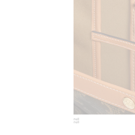
null
null