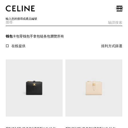
SKIP TO MAIN CONTENT
SKIP TO FOOTER CONTENT
導覽
跳至主導覽
輸入您的搜尋或產品編號
驗證搜索
钱包
卡包
零钱包
手拿包
链条包
瀏覽所有
歐洲
在线提供
排列方式
篩選
北美洲
亞洲（國家/地區）
中國大陸
澳門特別行政區
香港特別行政區
台灣地區
印尼
馬來西亞