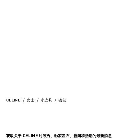
TRIOMPHE大号钱包
; 黑色
NINO中号柔软饰带钱包
; 黑色
MOP$ 8,400
MOP$ 6,800
CELINE
女士
小皮具
钱包
获取关于 CELINE 时装秀、独家发布、新闻和活动的最新消息