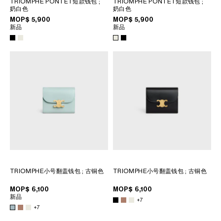
TRIOMPHE PONTET短款钱包
;
TRIOMPHE PONTET短款钱包
;
菲律賓
奶白色
奶白色
南韓
MOP$ 5,900
MOP$ 5,900
新品
新品
印度
巴基斯坦
新加坡
日本
柬埔寨
泰國
老撾
蒙古
越南
中東
TRIOMPHE小号翻盖钱包
; 古铜色
TRIOMPHE小号翻盖钱包
; 古铜色
南美洲
MOP$ 6,100
MOP$ 6,100
新品
+7
+7
非洲