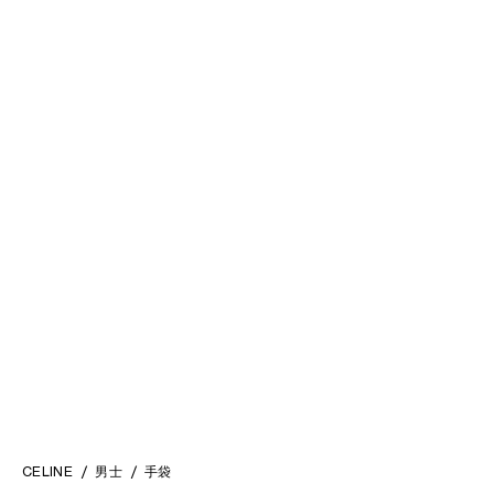
CABAS大号标志印花牛皮革手袋
;
CABAS MALAQUAIS中号手袋
; 黑
黑色
色
MOP$ 19,500
MOP$ 27,000
大号HOBO提篮包
; 钴蓝色
MOP$ 19,500
CELINE
男士
手袋