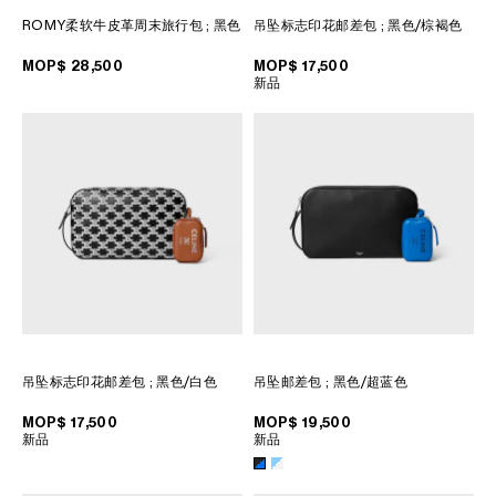
菲律賓
ROMY柔软牛皮革周末旅行包
; 黑色
吊坠标志印花邮差包
; 黑色/棕褐色
南韓
印度
MOP$ 28,500
MOP$ 17,500
新品
巴基斯坦
新加坡
日本
柬埔寨
泰國
老撾
蒙古
越南
中東
吊坠标志印花邮差包
; 黑色/白色
吊坠邮差包
; 黑色/超蓝色
南美洲
MOP$ 17,500
MOP$ 19,500
新品
新品
非洲