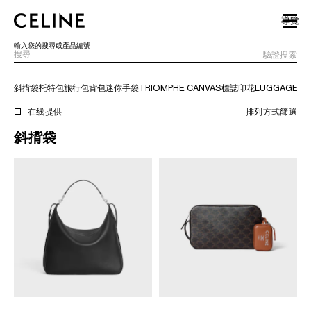
SKIP TO MAIN CONTENT
SKIP TO FOOTER CONTENT
導覽
跳至主導覽
輸入您的搜尋或產品編號
驗證搜索
斜揹袋
托特包
旅行包
背包
迷你手袋
TRIOMPHE CANVAS標誌印花
LUGGAGE
TA
歐洲
在线提供
排列方式
篩選
斜揹袋
北美洲
亞洲（國家/地區）
中國大陸
澳門特別行政區
香港特別行政區
台灣地區
印尼
馬來西亞