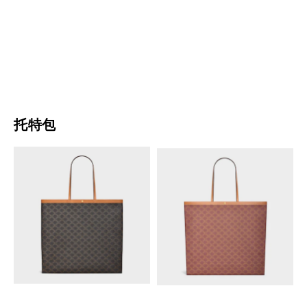
ROMY大号手袋
; 黄褐色
大号波士顿包
; 超蓝色
MOP$ 30,500
MOP$ 19,500
托特包