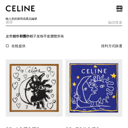
SKIP TO MAIN CONTENT
SKIP TO FOOTER CONTENT
導覽
跳至主導覽
輸入您的搜尋或產品編號
驗證搜索
皮带
丝巾和围巾
帽子
发饰
手套
瀏覽所有
歐洲
在线提供
排列方式
篩選
北美洲
亞洲（國家/地區）
中國大陸
澳門特別行政區
香港特別行政區
台灣地區
印尼
馬來西亞