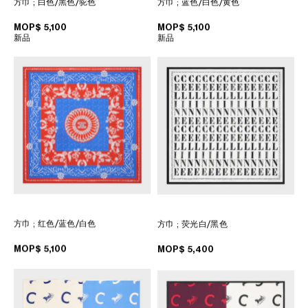
方巾
; 白色/黑色/驼色
方巾
; 蓝色/白色/黄色
菲律賓
南韓
MOP$ 5,100
MOP$ 5,100
新品
新品
印度
巴基斯坦
新加坡
日本
柬埔寨
泰國
老撾
蒙古
越南
中東
方巾
; 红色/蓝色/白色
方巾
; 荧光白/黑色
MOP$ 5,100
MOP$ 5,400
南美洲
非洲