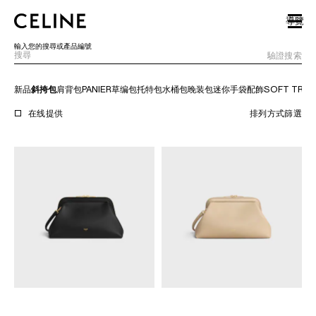
SKIP TO MAIN CONTENT
SKIP TO FOOTER CONTENT
導覽
跳至主導覽
輸入您的搜尋或產品編號
驗證搜索
新品
斜挎包
肩背包
PANIER草编包
托特包
水桶包
晚装包
迷你手袋
配飾
SOFT TRIO
歐洲
在线提供
排列方式
篩選
北美洲
亞洲（國家/地區）
中國大陸
澳門特別行政區
香港特別行政區
台灣地區
印尼
馬來西亞