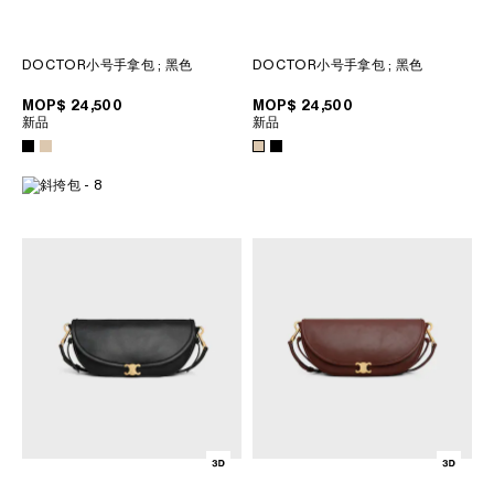
菲律賓
南韓
印度
DOCTOR小号手拿包
; 黑色
DOCTOR小号手拿包
; 黑色
巴基斯坦
MOP$ 24,500
MOP$ 24,500
新加坡
新品
新品
日本
柬埔寨
泰國
老撾
蒙古
越南
中東
南美洲
非洲