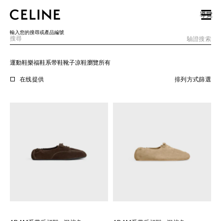
SKIP TO MAIN CONTENT
SKIP TO FOOTER CONTENT
導覽
跳至主導覽
輸入您的搜尋或產品編號
驗證搜索
運動鞋
樂福鞋
系带鞋
靴子
凉鞋
瀏覽所有
歐洲
在线提供
排列方式
篩選
北美洲
亞洲（國家/地區）
中國大陸
澳門特別行政區
香港特別行政區
台灣地區
印尼
馬來西亞