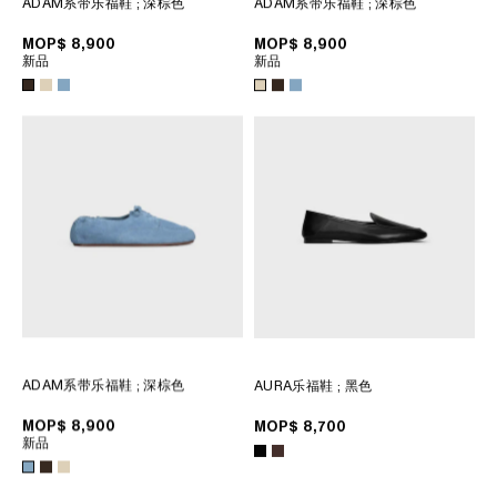
ADAM系带乐福鞋
; 深棕色
ADAM系带乐福鞋
; 深棕色
菲律賓
南韓
MOP$ 8,900
MOP$ 8,900
新品
新品
印度
巴基斯坦
新加坡
日本
柬埔寨
泰國
老撾
蒙古
越南
中東
ADAM系带乐福鞋
; 深棕色
AURA乐福鞋
; 黑色
南美洲
MOP$ 8,900
MOP$ 8,700
新品
非洲