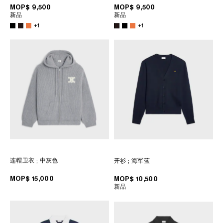
菲律賓
MOP$ 9,500
MOP$ 9,500
新品
新品
南韓
+1
+1
印度
巴基斯坦
新加坡
日本
柬埔寨
泰國
老撾
蒙古
越南
中東
连帽卫衣
; 中灰色
开衫
; 海军蓝
MOP$ 15,000
MOP$ 10,500
南美洲
新品
非洲