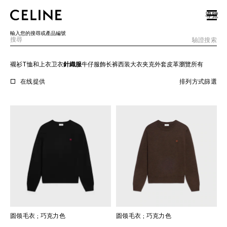
SKIP TO MAIN CONTENT
SKIP TO FOOTER CONTENT
導覽
跳至主導覽
輸入您的搜尋或產品編號
驗證搜索
襯衫
T恤和上衣
卫衣
針織服
牛仔服飾
长裤
西装
大衣
夹克外套
皮革
瀏覽所有
歐洲
在线提供
排列方式
篩選
北美洲
亞洲（國家/地區）
中國大陸
澳門特別行政區
香港特別行政區
台灣地區
印尼
圆领毛衣
; 巧克力色
圆领毛衣
; 巧克力色
馬來西亞