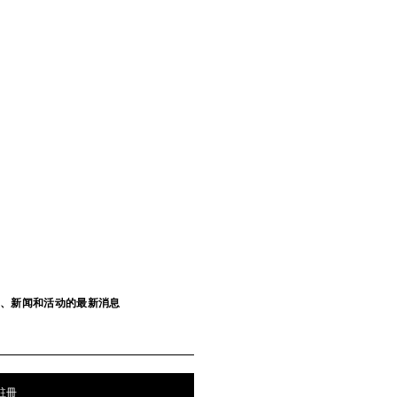
CELINE TRIOMPHE铑银色饰面坠饰
; 银色/白色
MOP$ 5,100
发布、新闻和活动的最新消息
註冊