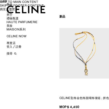
主導覽
SKIP TO MAIN CONTENT
新品
SKIP TO FOOTER CONTENT
跳至主導覽
女士
女士
男士
男士
新品
手袋
禮物甄選
成衣
服飾
HAUTE PARFUMERIE
配饰
手袋
為她甄選
美妝
瀏覽所有
鞋履
鞋履
為他甄選
瀏覽所有
MAISON系列
瀏覽所有
瀏覽所有
首饰
配飾
唇膏
瀏覽所有
瀏覽所有
新品
太阳眼镜
首飾
润唇膏
瀏覽所有
CELINE NOW
香水
瀏覽所有
瀏覽所有
衬衫及上衣
襯衫
小皮具
太陽眼鏡
美妆配件
蜡烛和家居香氛
香氛配件
瀏覽所有
瀏覽所有
连衣裙及半裙
皮带
T恤和上衣
斜揹袋
甄選專題
小皮具
沐浴及身体护理
生活藝術
斜挎包
專賣店
瀏覽所有
瀏覽所有
长裤
丝巾和围巾
凉鞋
卫衣
托特包
運動鞋
時裝展
INFINITE POSSIBILITIES
文具
肩背包
登入 / 註冊
瀏覽所有
瀏覽所有
牛仔裤
帽子
樂福鞋
耳环
針織服
旅行包
樂福鞋
腰帶
ART PROJECT
MEN’S AUTOMNE/HIVER
MEN'S PRINTEMPS/ÉTÉ
PANIER草编包
瀏覽所有
T恤及卫衣
发饰
平底鞋
手镯
新品
牛仔服飾
背包
系带鞋
丝巾和围巾
耳环
STORE ARCHITECTURE
2026
2027 SHOW​
BANKS VIOLETTE
搜尋
托特包
半身裙
手套
运动鞋
项链
钱包
长裤
迷你手袋
靴子
帽子
手镯
长方形
AUTOMNE 2026
HIVER 2026
DAVID ADAMO
巴黎 DUPHOT
水桶包
丹宁
高跟鞋
戒指
卡包
西装
凉鞋
其他配饰
項鍊
圆形
錢包
ÉTÉ CELINE
ÉTÉ 2026
CHARLES ARNOLDI
巴黎 GRENELLE
晚装包
椭圆形
针织衫
皮靴及短靴
珠宝
零钱包
大衣
戒指
飞行员型
卡包
ÉTÉ 2026
PRINTEMPS 2026
JAMES BALMFORTH
巴黎 MONTAIGNE
迷你手袋
圆形
TRIOMPHE CANVAS標誌印花
西装及夹克
手拿包
夹克外套
挂饰
面罩式
零钱包
LEILAH BABIRYE
PARIS SAINT-HONORE
配飾
猫眼形
LUGGAGE
大衣
链条包
皮革
TECH飾品
KATINKA BOCK
巴黎 HAUTE PARMURERIE
AURA乐福鞋
挂饰
面罩式
TAKE AWAY
泳装
PALOMA BOSQUÊ
CELINE LE BON MARCHE
THE FLAT运动鞋
TRIOMPHE
几何形
CELINE PADDED
SOFT TRIOMPHE
皮革
ELAINE CAMERON-WEIR
HAUTE PARFUMERIE
BALLET芭蕾鞋
KNOT 系结系列
长方形
TRIOMPHE
JOSE DAVILA
PARIS GALERIES LAFAYETTE
CAGE
珍珠
飞行员型
TRIOMPHE FRAME
GEORGIA DICKIE
倫敦 BOND STREET
TRIOMPHE CANVAS標誌印花
ASGER DYBVAD LARSEN
倫敦 103 MOUNT STREET
NINO
ROCHELLE FEINSTEIN
馬德里
LUGGAGE
KIRA FREIJE
MILAN SANTO SPIRITO
CELINE坠饰金色饰面绳饰项链
; 拼
TRIO FLAP
LUISA GARDINI
洛杉磯 RODEO
PAUL GEES
紐約 MADISON
MOP$ 4,450
INDRIKIS GELZIS
CELINE 紐約 SOHO