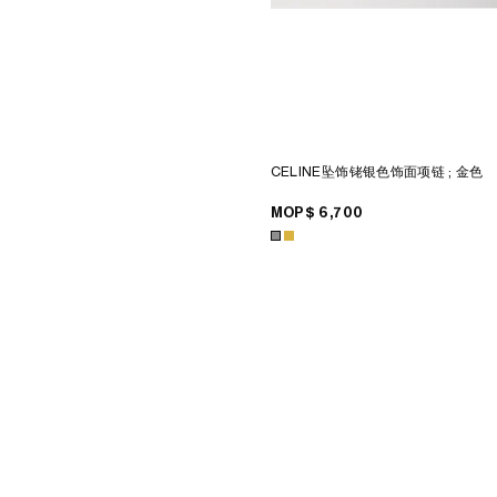
CELINE坠饰铑银色饰面项链
; 金色
MOP$ 6,700