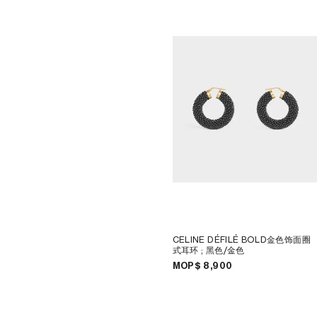
LUKAS GERONIMAS
CELINE SANTA CLARA
ROCHELLE GOLDBERG
VALLEY FAIR
CHARLES HARLAN
多倫多YORKDALE
DANIEL JENSEN
DOHA VENDOME
DAVID JEREMIAH
北京
RINDON JOHNSON
CELINE BEIJING SANLITUM
A KASSEN
北京SKP
MEL KENDRICK
CELINE成都遠洋太古里
SHAWN KURUNERU
CELINE大連恒隆廣場
ARTUR LESCHER
CELINE 澳門
ANNE LIBBY
CELINE寧波
MARIE LUND
CELINE HONG KONG IFC
DAVID NASH
CELINE SHANGHAI IFC
NIKA NEELOVA
CELINE上海恒隆廣場
VIRGINIA OVERTON
CELINE SHENZEN MIXC
馬秋莎
CELINE WUHAN HEARTLAND
FAY RAY
66
CAMILLA REYMAN
CELINE大丸京都店
EM ROONEY
CELINE 東京
LEUNORA SALIHU
CELINE 北京
SØREN SEJR
CELINE橫濱SOGO
DAVINA SEMO
CELINE 曼谷
CELINE DÉFILÉ BOLD金色饰面圈
FLEMISH SCHOOL
CELINE吉隆坡
式耳环
; 黑色/金色
OSCAR TUAZON
CELINE MANILA GREENBELT
HU XIAYUAN
CELINE新加披
MOP$ 8,900
CELINE 墨爾本
CELINE POP-UP女士配飾
CELINE BON MARCHÉ期間限定
店
CELINE男士系列期間限定店