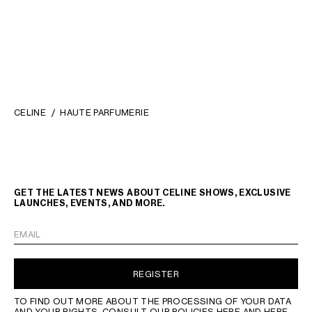
PERFUME HOLDER 100ML IN
CASE 1 PERFUME 100ML IN
TRIOMPHE CANVAS AND
NATURAL CALFSKIN
; TAN
CALFSKIN
; TAN
€ 320
€ 490
CELINE
HAUTE PARFUMERIE
GET THE LATEST NEWS ABOUT CELINE SHOWS, EXCLUSIVE
LAUNCHES, EVENTS, AND MORE.
EMAIL
REGISTER
TO FIND OUT MORE ABOUT THE PROCESSING OF YOUR DATA
AND YOUR RIGHTS, CONSULT OUR POLICIES
HERE
AND
HERE
.