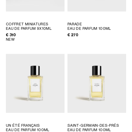
GEORGIA
SLOVAKIA
GERMANY
SLOVENIA
GREECE
SPAIN
COFFRET MINIATURES
PARADE
EAU DE PARFUM 9X10ML
HUNGARY
EAU DE PARFUM 100ML
SWEDEN
€ 310
€ 270
IRELAND
SWITZERLAND
NEW
ITALY
UNITED KINGDOM
KAZAKHSTAN
NORTH AMERICA
ASIA (COUNTRY/REGION)
MIDDLE EAST
SOUTH AMERICA
UN ÉTÉ FRANÇAIS
SAINT-GERMAIN-DES-PRÉS
EAU DE PARFUM 100ML
EAU DE PARFUM 100ML