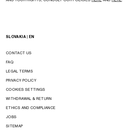
SLOVAKIA | EN
CONTACT US
FAQ
LEGAL TERMS
PRIVACY POLICY
COOKIES SETTINGS
WITHDRAWAL & RETURN
LANGUAGE
ETHICS AND COMPLIANCE
JOBS
ENGLISH
SITEMAP