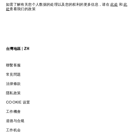
如需了解有关您个人数据的处理以及您的权利的更多信息，请在
此处
和
此
处
查看我们的政策
台灣地區 | ZH
聯繫客服
常見問題
法律條款
隱私政策
COOKIE 设置
工作機會
LANGUAGE / 語言
道德与合规
工作机会
ENGLISH