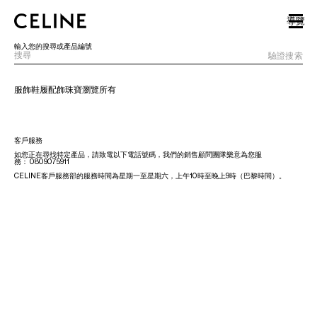
SKIP TO MAIN CONTENT
SKIP TO FOOTER CONTENT
導覽
跳至主導覽
輸入您的搜尋或產品編號
驗證搜索
服飾
鞋履
配飾
珠寶
瀏覽所有
歐洲
客戶服務
北美洲
如您正在尋找特定產品，請致電以下電話號碼，我們的銷售顧問團隊樂意為您服
務：
0809075911
CELINE客戶服務部的服務時間為星期一至星期六，上午10時至晚上9時（巴黎時間）。
亞洲（國家/地區）
中國大陸
澳門特別行政區
香港特別行政區
台灣地區
印尼
馬來西亞